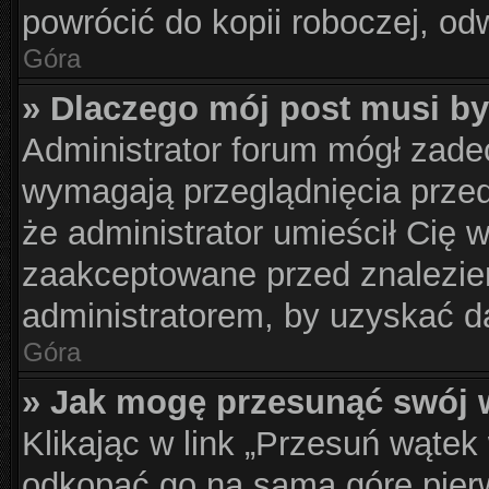
powrócić do kopii roboczej, od
Góra
» Dlaczego mój post musi b
Administrator forum mógł zad
wymagają przeglądnięcia przed
że administrator umieścił Cię 
zaakceptowane przed znalezien
administratorem, by uzyskać d
Góra
» Jak mogę przesunąć swój 
Klikając w link „Przesuń wąte
odkopać go na samą górę pierws