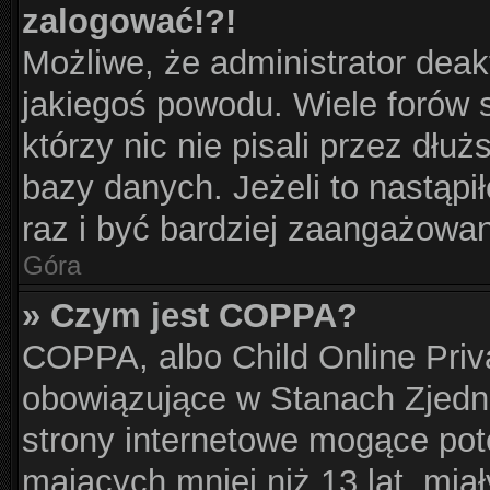
zalogować!?!
Możliwe, że administrator dea
jakiegoś powodu. Wiele forów
którzy nic nie pisali przez dłu
bazy danych. Jeżeli to nastąpił
raz i być bardziej zaangażowa
Góra
» Czym jest COPPA?
COPPA, albo Child Online Priva
obowiązujące w Stanach Zjed
strony internetowe mogące pote
mających mniej niż 13 lat, mia