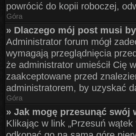
powrócić do kopii roboczej, od
Góra
» Dlaczego mój post musi b
Administrator forum mógł zad
wymagają przeglądnięcia przed
że administrator umieścił Cię 
zaakceptowane przed znalezien
administratorem, by uzyskać d
Góra
» Jak mogę przesunąć swój 
Klikając w link „Przesuń wąte
odkopać go na samą górę pierws