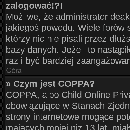
zalogować!?!
Możliwe, że administrator dea
jakiegoś powodu. Wiele forów
którzy nic nie pisali przez dłu
bazy danych. Jeżeli to nastąpił
raz i być bardziej zaangażowa
Góra
» Czym jest COPPA?
COPPA, albo Child Online Priva
obowiązujące w Stanach Zjed
strony internetowe mogące pote
mających mniej niż 13 lat, mia