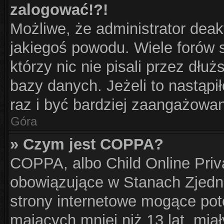
zalogować!?!
Możliwe, że administrator dea
jakiegoś powodu. Wiele forów
którzy nic nie pisali przez dłu
bazy danych. Jeżeli to nastąpił
raz i być bardziej zaangażowa
Góra
» Czym jest COPPA?
COPPA, albo Child Online Priva
obowiązujące w Stanach Zjed
strony internetowe mogące pote
mających mniej niż 13 lat, mia