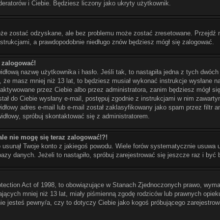
deratorów i Ciebie. Będziesz liczony jako ukryty użytkownik.
że zostać odzyskane, ale bez problemu może zostać zresetowane. Przejdź na s
instrukcjami, a prawdopodobnie niedługo znów będziesz mógł się zalogować.
ę zalogować!
dłową nazwę użytkownika i hasło. Jeśli tak, to nastąpiła jedna z tych dwóch
, że masz mniej niż 13 lat, to będziesz musiał wykonać instrukcje wysłane na
 aktywowane przez Ciebie albo przez administratora, zanim będziesz mógł się
ostał do Ciebie wysłany e-mail, postępuj zgodnie z instrukcjami w nim zawarty
dłowy adres e-mail lub e-mail został zaklasyfikowany jako spam przez filtr 
widłowy, spróbuj skontaktować się z administratorem.
ale nie mogę się teraz zalogować!?!
b usunął Twoje konto z jakiegoś powodu. Wiele forów systematycznie usuwa uż
azy danych. Jeżeli to nastąpiło, spróbuj zarejestrować się jeszcze raz i by
otection Act of 1998, to obowiązujące w Stanach Zjednoczonych prawo, wyma
mających mniej niż 13 lat, miały piśmienną zgodę rodziców lub prawnych opiek
 nie jesteś pewny/a, czy to dotyczy Ciebie jako kogoś próbującego zarejestro