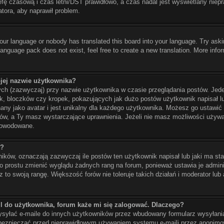
refę czasową i czas letni/DST prawidłowo, a czas nadal jest wyświetlany niep
atora, aby naprawił problem.
your language or nobody has translated this board into your language. Try aski
 language pack does not exist, feel free to create a new translation. More in
jej nazwie użytkownika?
ych (zazwyczaj) przy nazwie użytkownika w czasie przeglądania postów. Jede
, bloczków czy kropek, pokazujących jak dużo postów użytkownik napisał lub
nany jako avatar i jest unikalny dla każdego użytkownika. Możesz go ustawi
rów, a Ty masz wystarczające uprawnienia. Jeżeli nie masz możliwości używa
spowodowane.
ć?
ków, oznaczają zazwyczaj ile postów ten użytkownik napisał lub jaki ma sta
po prostu zmienić wyglądu żadnych rang na forum, ponieważ ustawia je adminis
 to swoją rangę. Większość forów nie toleruje takich działań i moderator lub 
l do użytkownika, forum każe mi się zalogować. Dlaczego?
yłać e-maile do innych użytkowników przez wbudowany formularz wysyłania e-
 zabezpieczać przed nieprawidłowym używaniem systemu e-maili przez anonim