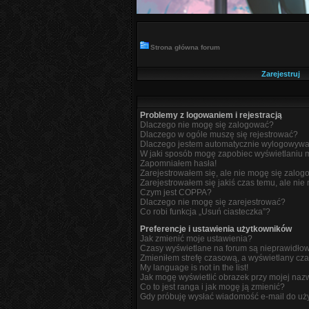
Strona główna forum
Zarejestruj
Problemy z logowaniem i rejestracją
Dlaczego nie mogę się zalogować?
Dlaczego w ogóle muszę się rejestrować?
Dlaczego jestem automatycznie wylogowyw
W jaki sposób mogę zapobiec wyświetlaniu m
Zapomniałem hasła!
Zarejestrowałem się, ale nie mogę się zalog
Zarejestrowałem się jakiś czas temu, ale nie
Czym jest COPPA?
Dlaczego nie mogę się zarejestrować?
Co robi funkcja „Usuń ciasteczka”?
Preferencje i ustawienia użytkowników
Jak zmienić moje ustawienia?
Czasy wyświetlane na forum są nieprawidło
Zmieniłem strefę czasową, a wyświetlany czas
My language is not in the list!
Jak mogę wyświetlić obrazek przy mojej naz
Co to jest ranga i jak mogę ją zmienić?
Gdy próbuję wysłać wiadomość e-mail do uży