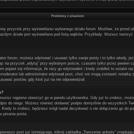
Problemy z pisaniem
ciwy przycisk przy wyświetlaniu wybranego działu forum. Możliwe, że przed 
 każdym dziale jest wyświetlana pod listą wątków. Przykłady: Możesz tworz
ator forum, możesz edytować i usuwać tylko swoje posty i to tylko wtedy, jeż
c na przycisk „edytuj” przy wybranym poście, czasami tylko przez pewien cza
 pojawi się informacja, ile razy go edytowałeś i kiedy zrobiłeś to ostatni raz.
śli moderator lub administrator edytował post, choć oni mogą zostawić notatkę 
suwać postów, gdy ktoś już na nie odpowiedział.
w?
usisz najpierw utworzyć go w panelu użytkownika. Gdy już to zrobisz, mo
podpis do niego. Możesz również dodawać podpis domyślnie do wszystkich Tw
. Kiedy to zrobisz, będziesz mógł nadal decydować o nie dołączeniu go do 
 pisania posta.
erwszy post już istniejącego, kliknij zakładkę „Tworzenie ankiety” znajdującą