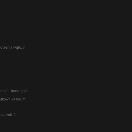
worzenia wątku?
?
łania”. Dlaczego?
ytkownika forum!
ałączniki?