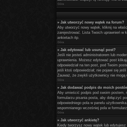
Góra
» Jak utworzyć nowy wątek na forum?
Aby utworzyć nowy wątek, kliknij na właś
zarejestrować. Lista Twoich uprawnień w
ankietach itp.
Góra
» Jak edytować lub usunąć post?
Jeśli nie jesteś administratorem lub moder
uprawnienia. Możesz edytować post klikają
odpowiedział na ten post, pod Twoim postem
jeśli ktoś odpowiedział; nie pojawi się je
Zauważ, że zwykli użytkownicy nie mogą u
Góra
» Jak dodawać podpis do moich postó
Aby umieścić podpis pod swoim postem, m
formularzu pisania posta, aby dołączyć 
odpowiedniego pola w panelu użytkownika
wspomnianego wcześniej pola w formularzu
Góra
» Jak utworzyć ankietę?
Kiedy tworzysz nowy wątek lub edytujesz pi