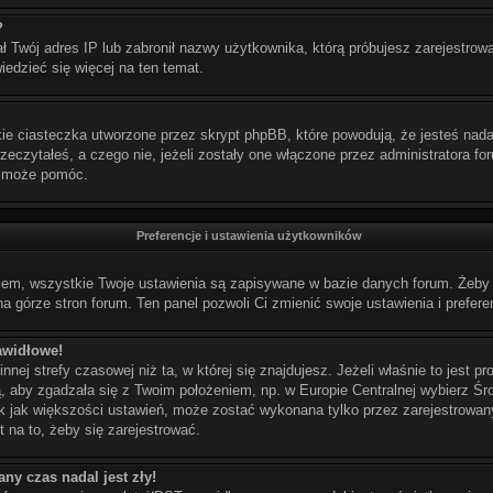
?
ał Twój adres IP lub zabronił nazwy użytkownika, którą próbujesz zarejestrow
wiedzieć się więcej na ten temat.
e ciasteczka utworzone przez skrypt phpBB, które powodują, że jesteś nada
przeczytałeś, a czego nie, jeżeli zostały one włączone przez administratora f
k może pomóc.
Preferencje i ustawienia użytkowników
iem, wszystkie Twoje ustawienia są zapisywane w bazie danych forum. Żeby j
a górze stron forum. Ten panel pozwoli Ci zmienić swoje ustawienia i prefere
awidłowe!
nej strefy czasowej niż ta, w której się znajdujesz. Jeżeli właśnie to jest 
ą, aby zgadzała się z Twoim położeniem, np. w Europie Centralnej wybierz 
k jak większości ustawień, może zostać wykonana tylko przez zarejestrowany
t na to, żeby się zarejestrować.
ny czas nadal jest zły!