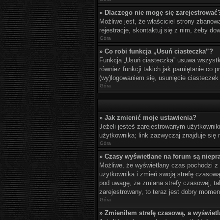
» Dlaczego nie mogę się zarejestrować
Możliwe jest, że właściciel strony zbanow
rejestracje, skontaktuj się z nim, żeby do
Góra
» Co robi funkcja „Usuń ciasteczka”?
Funkcja „Usuń ciasteczka” usuwa wszystki
również funkcji takich jak pamiętanie co 
(wy)logowaniem się, usunięcie ciastecze
Góra
» Jak zmienić moje ustawienia?
Jeżeli jesteś zarejestrowanym użytkownik
użytkownika; link zazwyczaj znajduje się n
Góra
» Czasy wyświetlane na forum są niepr
Możliwe, że wyświetlany czas pochodzi z in
użytkownika i zmień swoją strefę czasow
pod uwagę, że zmiana strefy czasowej, ta
zarejestrowany, to teraz jest dobry momen
Góra
» Zmieniłem strefę czasową, a wyświetla