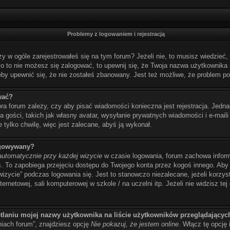
Problemy z logowaniem i rejestracją
w ogóle zarejestrowałeś się na tym forum? Jeżeli nie, to musisz wiedzieć, ż
imo to nie możesz się zalogować, to upewnij się, że Twoja nazwa użytkownika i
eby upewnić się, że nie zostałeś zbanowany. Jest też możliwe, że problem po
wać?
ora forum zależy, czy aby pisać wiadomości konieczna jest rejestracja. Jedna
 gości, takich jak własny avatar, wysyłanie prywatnych wiadomości i e-maili
 tylko chwilę, więc jest zalecane, abyś ją wykonał.
ogowywany?
automatycznie przy każdej wizycie
w czasie logowania, forum zachowa inform
as. To zapobiega przejęciu dostępu do Twojego konta przez kogoś innego. A
wizycie” podczas logowania się. Jest to stanowczo niezalecane, jeżeli korzy
ernetowej, sali komputerowej w szkole / na uczelni itp. Jeżeli nie widzisz tej 
tlaniu mojej nazwy użytkownika na liście użytkowników przeglądającyc
iach forum”, znajdziesz opcję
Nie pokazuj, że jestem online
. Włącz tę opcję