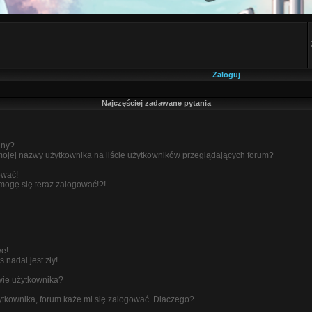
Zaloguj
Najczęściej zadawane pytania
any?
ojej nazwy użytkownika na liście użytkowników przeglądających forum?
ować!
 mogę się teraz zalogować!?!
we!
 nadal jest zły!
wie użytkownika?
tkownika, forum każe mi się zalogować. Dlaczego?