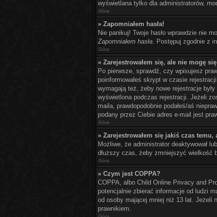
wyświetlana tylko dla administratorów, mo
Góra
» Zapomniałem hasła!
Nie panikuj! Twoje hasło wprawdzie nie mo
Zapomniałem hasła
. Postępuj zgodnie z 
Góra
» Zarejestrowałem się, ale nie mogę si
Po pierwsze, sprawdź, czy wpisujesz prawi
poinformowałeś skrypt w czasie rejestracji
wymagają też, żeby nowe rejestracje były
wyświetlona podczas rejestracji. Jeżeli z
maila, prawdopodobnie podałeś/aś nieprawi
podany przez Ciebie adres e-mail jest pra
Góra
» Zarejestrowałem się jakiś czas temu, 
Możliwe, że administrator deaktywował lu
dłuższy czas, żeby zmniejszyć wielkość b
Góra
» Czym jest COPPA?
COPPA, albo Child Online Privacy and Pr
potencjalnie zbierać informacje od ludzi 
od osoby mającej mniej niż 13 lat. Jeżeli
prawnikiem.
Góra