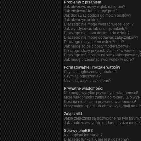
Problemy z pisaniem
Jak utworzyć nowy wątek na forum?
Jak edytować lub usunąć post?
Jak dodawać podpis do moich postów?
Jak utworzyć ankietę?
Dlaczego nie mogę wybrać więcej opcji?
Jak wyedytować lub usunąć ankietę?
Dlaczego nie mam dostępu do działu?
Dlaczego nie mogę dodawać załączników?
Dlaczego otrzymałem ostrzeżenie?
Jak mogę zgłosić posty moderatorowi?
Do czego służy przycisk „Zapisz” w widoku t
Dlaczego mój post musi być zaakceptowany
Jak mogę przesunąć swój wątek w górę?
Formatowanie i rodzaje wątków
Czym są ogłoszenia globalne?
Czym są ogłoszenia?
Czym są wątki przyklejone?
Prywatne wiadomości
Nie mogę wysyłać prywatnych wiadomości!
Moje wiadomości trafiają do folderu „Do wys
Dostaję niechciane prywatne wiadomości!
Otrzymałem spam lub obraźliwy e-mail od uż
Załączniki
Jakie załączniki są dozwolone na tym forum?
Jak znaleźć wszystkie dodane przeze mnie z
Sprawy phpBB3
Kto napisał ten skrypt?
Dlaczego funkcja X nie jest dostępna?