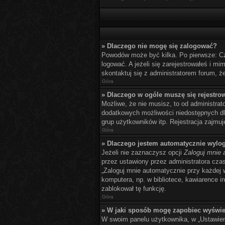
» Dlaczego nie mogę się zalogować?
Powodów może być kilka. Po pierwsze: Czy 
logować. A jeżeli się zarejestrowałeś i m
skontaktuj się z administratorem forum, ż
Góra
» Dlaczego w ogóle muszę się rejestro
Możliwe, że nie musisz, to od administrat
dodatkowych możliwości niedostępnych dla
grup użytkowników itp. Rejestracja zajmuje
Góra
» Dlaczego jestem automatycznie wyl
Jeżeli nie zaznaczysz opcji
Zaloguj mnie 
przez ustawiony przez administratora cz
„Zaloguj mnie automatycznie przy każdej 
komputera, np. w bibliotece, kawiarence int
zablokował tę funkcję.
Góra
» W jaki sposób mogę zapobiec wyświe
W swoim panelu użytkownika, w „Ustawien