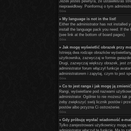
Jeżeli jesteś pewny/a, że ustawiłeś/aś st
nieprawidłowy. Poinformuj o tym administr
Góra
» My language is not in the list!
Either the administrator has not installed 
install the language pack you need. If the
(see link at the bottom of board pages).
Góra
» Jak mogę wyświetlić obrazek przy mo
Istnieją dwa rodzaje obrazków wyświetlan
użytkownika, zazwyczaj w formie gwiazdek
Drugi, zazwyczaj większy obrazek, jest z
administrator forum włączył funkcje avata
administratorem i zapytaj, czym to jest 
Góra
» Co to jest ranga i jak mogę ją zmieni
Rangi, wyświetlane pod nazwami użytkowni
administrator. Ogólnie to nie możesz tak 
żeby zwiększyć swój licznik postów i przez
postów albo przyzna Ci ostrzeżenie.
Góra
» Gdy próbuję wysłać wiadomość e-mai
Tylko zarejestrowani użytkownicy mogą wys
administrator włączył tę funkcję. Ma to