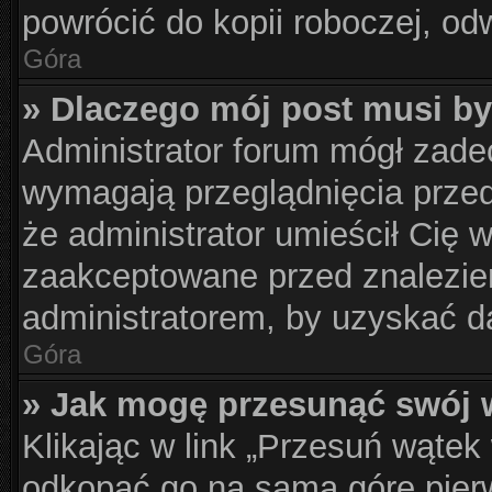
powrócić do kopii roboczej, od
Góra
» Dlaczego mój post musi b
Administrator forum mógł zad
wymagają przeglądnięcia przed
że administrator umieścił Cię 
zaakceptowane przed znalezien
administratorem, by uzyskać d
Góra
» Jak mogę przesunąć swój 
Klikając w link „Przesuń wąte
odkopać go na samą górę pierws