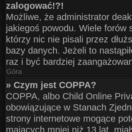
zalogować!?!
Możliwe, że administrator dea
jakiegoś powodu. Wiele forów
którzy nic nie pisali przez dłu
bazy danych. Jeżeli to nastąpił
raz i być bardziej zaangażowa
Góra
» Czym jest COPPA?
COPPA, albo Child Online Priva
obowiązujące w Stanach Zjed
strony internetowe mogące pote
mających mniej niż 13 lat, mia