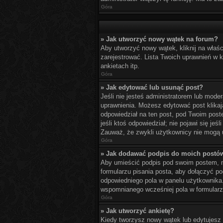
Góra
» Jak utworzyć nowy wątek na forum?
Aby utworzyć nowy wątek, kliknij na właś
zarejestrować. Lista Twoich uprawnień w
ankietach itp.
Góra
» Jak edytować lub usunąć post?
Jeśli nie jesteś administratorem lub moder
uprawnienia. Możesz edytować post klikają
odpowiedział na ten post, pod Twoim postem
jeśli ktoś odpowiedział; nie pojawi się je
Zauważ, że zwykli użytkownicy nie mogą u
Góra
» Jak dodawać podpis do moich postó
Aby umieścić podpis pod swoim postem, m
formularzu pisania posta, aby dołączyć 
odpowiedniego pola w panelu użytkownika
wspomnianego wcześniej pola w formularzu
Góra
» Jak utworzyć ankietę?
Kiedy tworzysz nowy wątek lub edytujesz pi