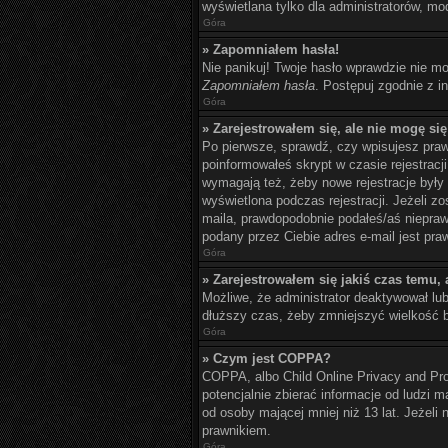
wyświetlana tylko dla administratorów, mo
Góra
» Zapomniałem hasła!
Nie panikuj! Twoje hasło wprawdzie nie mo
Zapomniałem hasła
. Postępuj zgodnie z 
Góra
» Zarejestrowałem się, ale nie mogę si
Po pierwsze, sprawdź, czy wpisujesz prawi
poinformowałeś skrypt w czasie rejestracji
wymagają też, żeby nowe rejestracje były
wyświetlona podczas rejestracji. Jeżeli z
maila, prawdopodobnie podałeś/aś nieprawi
podany przez Ciebie adres e-mail jest pra
Góra
» Zarejestrowałem się jakiś czas temu, 
Możliwe, że administrator deaktywował lu
dłuższy czas, żeby zmniejszyć wielkość b
Góra
» Czym jest COPPA?
COPPA, albo Child Online Privacy and Pr
potencjalnie zbierać informacje od ludzi 
od osoby mającej mniej niż 13 lat. Jeżeli
prawnikiem.
Góra