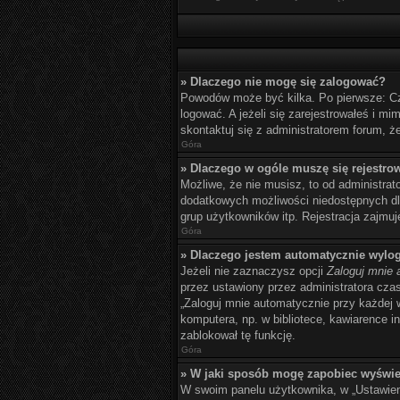
» Dlaczego nie mogę się zalogować?
Powodów może być kilka. Po pierwsze: Czy 
logować. A jeżeli się zarejestrowałeś i m
skontaktuj się z administratorem forum, ż
Góra
» Dlaczego w ogóle muszę się rejestro
Możliwe, że nie musisz, to od administrat
dodatkowych możliwości niedostępnych dla
grup użytkowników itp. Rejestracja zajmuje
Góra
» Dlaczego jestem automatycznie wyl
Jeżeli nie zaznaczysz opcji
Zaloguj mnie 
przez ustawiony przez administratora cz
„Zaloguj mnie automatycznie przy każdej 
komputera, np. w bibliotece, kawiarence int
zablokował tę funkcję.
Góra
» W jaki sposób mogę zapobiec wyświe
W swoim panelu użytkownika, w „Ustawien