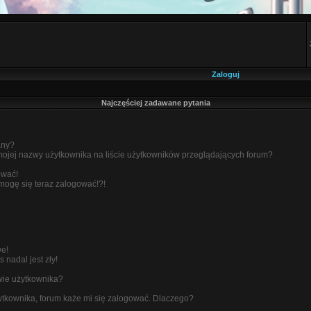
Zaloguj
Najczęściej zadawane pytania
any?
ojej nazwy użytkownika na liście użytkowników przeglądających forum?
ować!
 mogę się teraz zalogować!?!
we!
 nadal jest zły!
wie użytkownika?
tkownika, forum każe mi się zalogować. Dlaczego?