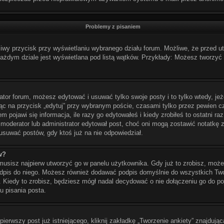
Problemy z pisaniem
ciwy przycisk przy wyświetlaniu wybranego działu forum. Możliwe, że przed 
 każdym dziale jest wyświetlana pod listą wątków. Przykłady: Możesz tworz
ator forum, możesz edytować i usuwać tylko swoje posty i to tylko wtedy, jeż
c na przycisk „edytuj” przy wybranym poście, czasami tylko przez pewien cza
 pojawi się informacja, ile razy go edytowałeś i kiedy zrobiłeś to ostatni raz.
śli moderator lub administrator edytował post, choć oni mogą zostawić notatkę 
suwać postów, gdy ktoś już na nie odpowiedział.
w?
usisz najpierw utworzyć go w panelu użytkownika. Gdy już to zrobisz, mo
podpis do niego. Możesz również dodawać podpis domyślnie do wszystkich Tw
. Kiedy to zrobisz, będziesz mógł nadal decydować o nie dołączeniu go do 
 pisania posta.
erwszy post już istniejącego, kliknij zakładkę „Tworzenie ankiety” znajdującą