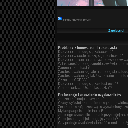
Strona główna forum
Zarejestruj
Problemy z logowaniem i rejestracją
Dlaczego nie mogę się zalogować?
Dlaczego w ogóle muszę się rejestrować?
Dlaczego jestem automatycznie wylogowyw
W jaki sposób mogę zapobiec wyświetlaniu m
Zapomniałem hasła!
Zarejestrowałem się, ale nie mogę się zalog
Zarejestrowałem się jakiś czas temu, ale nie
Czym jest COPPA?
Dlaczego nie mogę się zarejestrować?
Co robi funkcja „Usuń ciasteczka”?
Preferencje i ustawienia użytkowników
Jak zmienić moje ustawienia?
Czasy wyświetlane na forum są nieprawidło
Zmieniłem strefę czasową, a wyświetlany czas
My language is not in the list!
Jak mogę wyświetlić obrazek przy mojej naz
Co to jest ranga i jak mogę ją zmienić?
Gdy próbuję wysłać wiadomość e-mail do uży