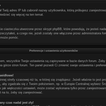
?
ał Twój adres IP lub zabronił nazwy użytkownika, którą próbujesz zarejestrow
wiedzieć się więcej na ten temat.
e ciasteczka utworzone przez skrypt phpBB, które powodują, że jesteś nada
przeczytałeś, a czego nie, jeżeli zostały one włączone przez administratora f
k może pomóc.
Preferencje i ustawienia użytkowników
iem, wszystkie Twoje ustawienia są zapisywane w bazie danych forum. Żeby j
a górze stron forum. Ten panel pozwoli Ci zmienić swoje ustawienia i prefere
awidłowe!
nej strefy czasowej niż ta, w której się znajdujesz. Jeżeli właśnie to jest 
ą, aby zgadzała się z Twoim położeniem, np. w Europie Centralnej wybierz 
k jak większości ustawień, może zostać wykonana tylko przez zarejestrowany
t na to, żeby się zarejestrować.
ny czas nadal jest zły!