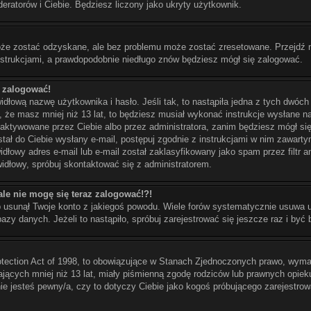
deratorów i Ciebie. Będziesz liczony jako ukryty użytkownik.
że zostać odzyskane, ale bez problemu może zostać zresetowane. Przejdź na s
instrukcjami, a prawdopodobnie niedługo znów będziesz mógł się zalogować.
ę zalogować!
dłową nazwę użytkownika i hasło. Jeśli tak, to nastąpiła jedna z tych dwóch
, że masz mniej niż 13 lat, to będziesz musiał wykonać instrukcje wysłane na
 aktywowane przez Ciebie albo przez administratora, zanim będziesz mógł się
ostał do Ciebie wysłany e-mail, postępuj zgodnie z instrukcjami w nim zawarty
dłowy adres e-mail lub e-mail został zaklasyfikowany jako spam przez filtr 
widłowy, spróbuj skontaktować się z administratorem.
ale nie mogę się teraz zalogować!?!
b usunął Twoje konto z jakiegoś powodu. Wiele forów systematycznie usuwa uż
azy danych. Jeżeli to nastąpiło, spróbuj zarejestrować się jeszcze raz i by
otection Act of 1998, to obowiązujące w Stanach Zjednoczonych prawo, wyma
mających mniej niż 13 lat, miały piśmienną zgodę rodziców lub prawnych opiek
 nie jesteś pewny/a, czy to dotyczy Ciebie jako kogoś próbującego zarejestro