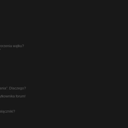
worzenia wątku?
?
łania”. Dlaczego?
ytkownika forum!
ałączniki?