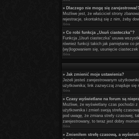
» Dlaczego nie mogę się zarejestrować
Możliwe jest, że właściciel strony zbanow
rejestracje, skontaktuj się z nim, żeby do
Góra
» Co robi funkcja „Usuń ciasteczka”?
Funkcja „Usuń ciasteczka” usuwa wszystki
również funkcji takich jak pamiętanie co 
(wy)logowaniem się, usunięcie ciastecze
Góra
» Jak zmienić moje ustawienia?
Jeżeli jesteś zarejestrowanym użytkownik
użytkownika; link zazwyczaj znajduje się n
Góra
» Czasy wyświetlane na forum są niepr
Możliwe, że wyświetlany czas pochodzi z in
użytkownika i zmień swoją strefę czasow
pod uwagę, że zmiana strefy czasowej, ta
zarejestrowany, to teraz jest dobry momen
Góra
» Zmieniłem strefę czasową, a wyświetla