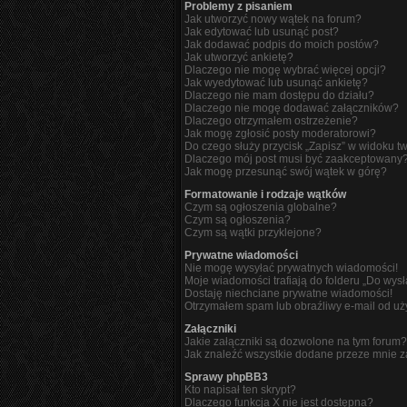
Problemy z pisaniem
Jak utworzyć nowy wątek na forum?
Jak edytować lub usunąć post?
Jak dodawać podpis do moich postów?
Jak utworzyć ankietę?
Dlaczego nie mogę wybrać więcej opcji?
Jak wyedytować lub usunąć ankietę?
Dlaczego nie mam dostępu do działu?
Dlaczego nie mogę dodawać załączników?
Dlaczego otrzymałem ostrzeżenie?
Jak mogę zgłosić posty moderatorowi?
Do czego służy przycisk „Zapisz” w widoku t
Dlaczego mój post musi być zaakceptowany
Jak mogę przesunąć swój wątek w górę?
Formatowanie i rodzaje wątków
Czym są ogłoszenia globalne?
Czym są ogłoszenia?
Czym są wątki przyklejone?
Prywatne wiadomości
Nie mogę wysyłać prywatnych wiadomości!
Moje wiadomości trafiają do folderu „Do wys
Dostaję niechciane prywatne wiadomości!
Otrzymałem spam lub obraźliwy e-mail od uż
Załączniki
Jakie załączniki są dozwolone na tym forum?
Jak znaleźć wszystkie dodane przeze mnie z
Sprawy phpBB3
Kto napisał ten skrypt?
Dlaczego funkcja X nie jest dostępna?