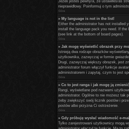
Jeżeli jesteś pewny/a, że ustawiłeś/aś st
nieprawidłowy. Poinformuj o tym administr
Góra
» My language is not in the list!
Either the administrator has not installed 
install the language pack you need. If the
(see link at the bottom of board pages).
Góra
» Jak mogę wyświetlić obrazek przy mo
Istnieją dwa rodzaje obrazków wyświetlan
użytkownika, zazwyczaj w formie gwiazdek
Drugi, zazwyczaj większy obrazek, jest z
administrator forum włączył funkcje avata
administratorem i zapytaj, czym to jest 
Góra
» Co to jest ranga i jak mogę ją zmieni
Rangi, wyświetlane pod nazwami użytkowni
administrator. Ogólnie to nie możesz tak 
żeby zwiększyć swój licznik postów i przez
postów albo przyzna Ci ostrzeżenie.
Góra
» Gdy próbuję wysłać wiadomość e-mai
Tylko zarejestrowani użytkownicy mogą wys
administrator włączył tę funkcję. Ma to