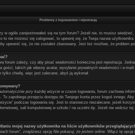
Problemy z logowaniem i rejestracją
w ogóle zarejestrowałeś się na tym forum? Jeżeli nie, to musisz wiedzieć, ż
imo to nie możesz się zalogować, to upewnij się, że Twoja nazwa użytkownika i
eby upewnić się, że nie zostałeś zbanowany. Jest też możliwe, że problem po
wać?
ora forum zależy, czy aby pisać wiadomości konieczna jest rejestracja. Jedna
 gości, takich jak własny avatar, wysyłanie prywatnych wiadomości i e-maili
 tylko chwilę, więc jest zalecane, abyś ją wykonał.
ogowywany?
automatycznie przy każdej wizycie
w czasie logowania, forum zachowa inform
as. To zapobiega przejęciu dostępu do Twojego konta przez kogoś innego. A
wizycie” podczas logowania się. Jest to stanowczo niezalecane, jeżeli korzy
ernetowej, sali komputerowej w szkole / na uczelni itp. Jeżeli nie widzisz tej 
tlaniu mojej nazwy użytkownika na liście użytkowników przeglądającyc
iach forum”, znajdziesz opcję
Nie pokazuj, że jestem online
. Włącz tę opcję