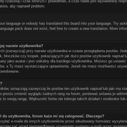
refę czasową i czas letni/DST prawidłowo, a czas nadal jest wyświetlany niep
atora, aby naprawił problem.
your language or nobody has translated this board into your language. Try aski
 language pack does not exist, feel free to create a new translation. More in
jej nazwie użytkownika?
ych (zazwyczaj) przy nazwie użytkownika w czasie przeglądania postów. Jede
, bloczków czy kropek, pokazujących jak dużo postów użytkownik napisał lub
nany jako avatar i jest unikalny dla każdego użytkownika. Możesz go ustawi
rów, a Ty masz wystarczające uprawnienia. Jeżeli nie masz możliwości używa
spowodowane.
ć?
ków, oznaczają zazwyczaj ile postów ten użytkownik napisał lub jaki ma sta
po prostu zmienić wyglądu żadnych rang na forum, ponieważ ustawia je adminis
 to swoją rangę. Większość forów nie toleruje takich działań i moderator lub 
l do użytkownika, forum każe mi się zalogować. Dlaczego?
yłać e-maile do innych użytkowników przez wbudowany formularz wysyłania e-
 zabezpieczać przed nieprawidłowym używaniem systemu e-maili przez anonim