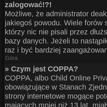
zalogować!?!
Możliwe, że administrator dea
jakiegoś powodu. Wiele forów
którzy nic nie pisali przez dłu
bazy danych. Jeżeli to nastąpił
raz i być bardziej zaangażowa
Góra
» Czym jest COPPA?
COPPA, albo Child Online Priva
obowiązujące w Stanach Zjed
strony internetowe mogące pote
mających mniej niż 13 lat, mia