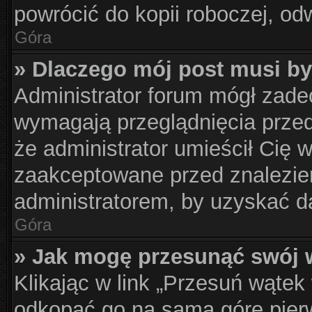
powrócić do kopii roboczej, od
Góra
» Dlaczego mój post musi b
Administrator forum mógł zad
wymagają przeglądnięcia przed
że administrator umieścił Cię 
zaakceptowane przed znalezien
administratorem, by uzyskać d
Góra
» Jak mogę przesunąć swój 
Klikając w link „Przesuń wąte
odkopać go na samą górę pierws