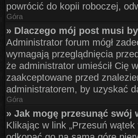
powrócić do kopii roboczej, od
Góra
» Dlaczego mój post musi b
Administrator forum mógł zad
wymagają przeglądnięcia przed
że administrator umieścił Cię 
zaakceptowane przed znalezien
administratorem, by uzyskać d
Góra
» Jak mogę przesunąć swój 
Klikając w link „Przesuń wąte
odkopać go na samą górę pierws