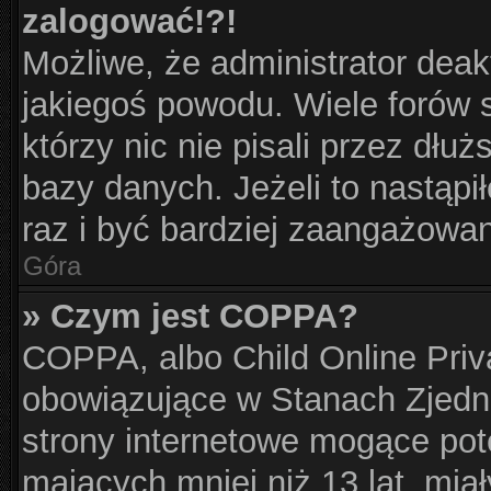
zalogować!?!
Możliwe, że administrator dea
jakiegoś powodu. Wiele forów
którzy nic nie pisali przez dłu
bazy danych. Jeżeli to nastąpił
raz i być bardziej zaangażowa
Góra
» Czym jest COPPA?
COPPA, albo Child Online Priva
obowiązujące w Stanach Zjed
strony internetowe mogące pote
mających mniej niż 13 lat, mia