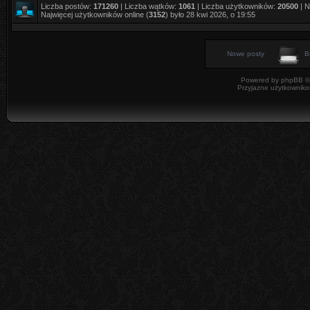
Liczba postów:
171260
| Liczba wątków:
1061
| Liczba użytkowników:
20500
| N
Najwięcej użytkowników online (
3152
) było 28 kwi 2026, o 19:55
Nowe posty
B
Powered by
phpBB
©
Przyjazne użytkowniko