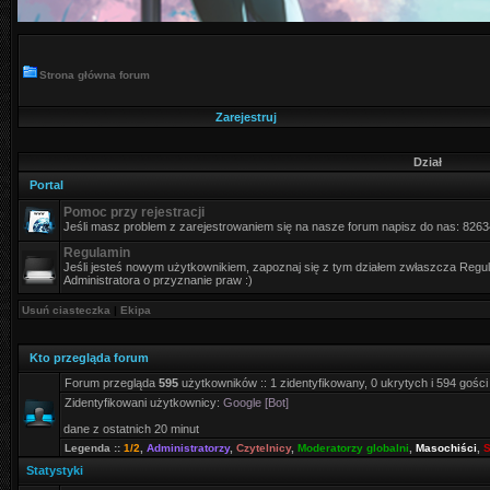
Strona główna forum
Zarejestruj
Dział
Portal
Pomoc przy rejestracji
Jeśli masz problem z zarejestrowaniem się na nasze forum napisz do nas: 826
Regulamin
Jeśli jesteś nowym użytkownikiem, zapoznaj się z tym działem zwłaszcza Regula
Administratora o przyznanie praw :)
Usuń ciasteczka
|
Ekipa
Kto przegląda forum
Forum przegląda
595
użytkowników :: 1 zidentyfikowany, 0 ukrytych i 594 gości
Zidentyfikowani użytkownicy:
Google [Bot]
dane z ostatnich 20 minut
Legenda ::
1/2
,
Administratorzy
,
Czytelnicy
,
Moderatorzy globalni
,
Masochiści
,
S
Statystyki