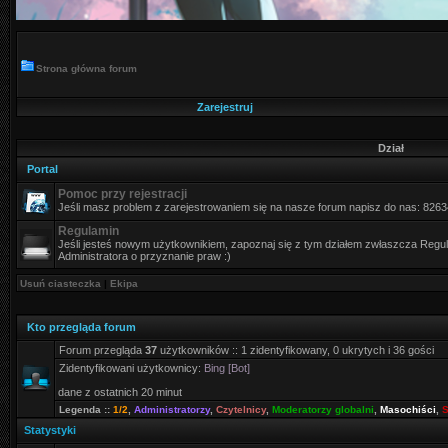
Strona główna forum
Zarejestruj
Dział
Portal
Pomoc przy rejestracji
Jeśli masz problem z zarejestrowaniem się na nasze forum napisz do nas: 826
Regulamin
Jeśli jesteś nowym użytkownikiem, zapoznaj się z tym działem zwłaszcza Regula
Administratora o przyznanie praw :)
Usuń ciasteczka
|
Ekipa
Kto przegląda forum
Forum przegląda
37
użytkowników :: 1 zidentyfikowany, 0 ukrytych i 36 gości
Zidentyfikowani użytkownicy:
Bing [Bot]
dane z ostatnich 20 minut
Legenda ::
1/2
,
Administratorzy
,
Czytelnicy
,
Moderatorzy globalni
,
Masochiści
,
S
Statystyki