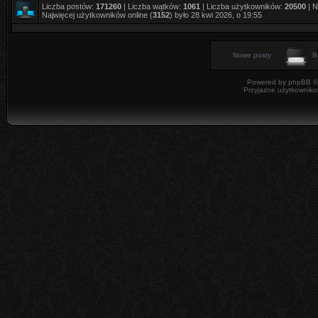
Liczba postów:
171260
| Liczba wątków:
1061
| Liczba użytkowników:
20500
| N
Najwięcej użytkowników online (
3152
) było 28 kwi 2026, o 19:55
Nowe posty
B
Powered by
phpBB
©
Przyjazne użytkowniko