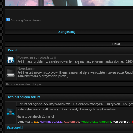
Strona główna forum
Zarejestruj
Dział
Portal
Pomoc przy rejestracji
Jeśli masz problem z zarejestrowaniem się na nasze forum napisz do nas: 826
Regulamin
Jeśli jesteś nowym użytkownikiem, zapoznaj się z tym działem zwłaszcza Regula
Administratora o przyznanie praw :)
Usuń ciasteczka
|
Ekipa
Kto przegląda forum
Forum przegląda
727
użytkowników :: 0 zidentyfikowanych, 0 ukrytych i 727 go
Zidentyfikowani użytkownicy: Brak zidentyfikowanych użytkowników
dane z ostatnich 20 minut
Legenda ::
1/2
,
Administratorzy
,
Czytelnicy
,
Moderatorzy globalni
,
Masochiści
,
S
Statystyki