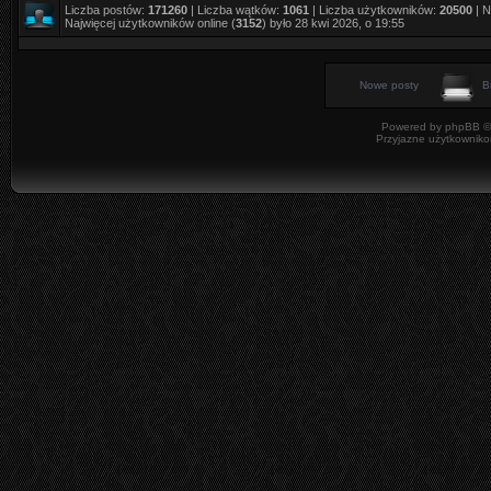
Liczba postów:
171260
| Liczba wątków:
1061
| Liczba użytkowników:
20500
| N
Najwięcej użytkowników online (
3152
) było 28 kwi 2026, o 19:55
Nowe posty
B
Powered by
phpBB
©
Przyjazne użytkowniko