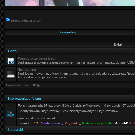
Strona główna forum
Zarejestruj
Dział
Portal
Pomoc przy rejestracji
Jeśli masz problem z zarejestrowaniem się na nasze forum napisz do nas: 826
Regulamin
Jeśli jesteś nowym użytkownikiem, zapoznaj się z tym działem zwłaszcza Regula
Administratora o przyznanie praw :)
Usuń ciasteczka
|
Ekipa
Kto przegląda forum
Forum przegląda
67
użytkowników :: 0 zidentyfikowanych, 0 ukrytych i 67 gości
Zidentyfikowani użytkownicy: Brak zidentyfikowanych użytkowników
dane z ostatnich 20 minut
Legenda ::
1/2
,
Administratorzy
,
Czytelnicy
,
Moderatorzy globalni
,
Masochiści
,
S
Statystyki