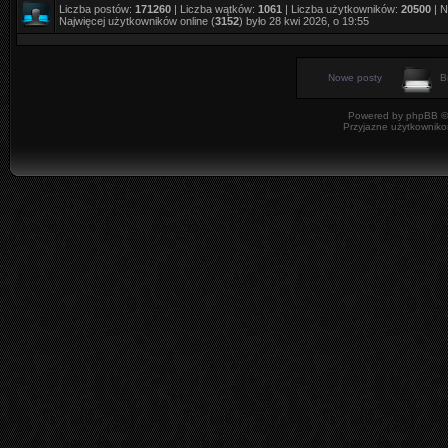
Liczba postów:
171260
| Liczba wątków:
1061
| Liczba użytkowników:
20500
| N
Najwięcej użytkowników online (
3152
) było 28 kwi 2026, o 19:55
Nowe posty
B
Powered by
phpBB
©
Przyjazne użytkowniko