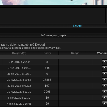
Zaloguj
Informacja o grupie
 raz na dole raz na górze? Dołącz!
pa otwarta. Możesz zgłosić chęć uczestnictwa w niej.
Dołączył(a)
Posty
Ranga
Wiadom
8
6 lis 2016, o 20:29
745
27 lut 2017, o 08:21
0
31 sie 2021, o 17:51
17865
30 kwi 2013, o 20:53
197
30 sie 2013, o 09:02
7998
30 kwi 2013, o 21:39
19
8 sie 2014, o 21:30
29
4 maja 2013, o 15:56