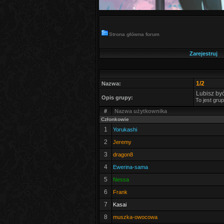
Strona główna forum
Zarejestruj
1/2
Nazwa:
Lubisz być
Opis grupy:
To jest gru
#
Nazwa użytkownika
Członkowie
1
Yorukashi
2
Jeremy
3
dragon8
4
Ewerina-sama
5
Nessa
6
Frank
7
Kasai
8
muszka-owocowa