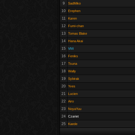
9
SadMiko
10
Erephen
11
Karen
12
Fumi-chan
13
Tomas Blake
14
Hana Akai
15
ViVi
16
Feniks
17
Tsuna
18
Wally
19
Sybirak
20
Yves
21
Lucien
22
Airo
23
NoyaYuu
24
Czariet
25
Kaede