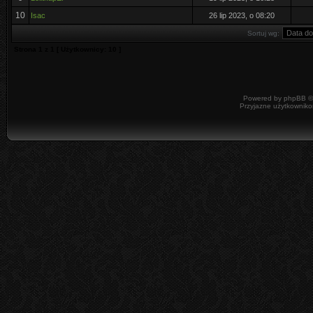
10
Isac
26 lip 2023, o 08:20
Sortuj wg:
Strona
1
z
1
[ Użytkownicy: 10 ]
Powered by
phpBB
©
Przyjazne użytkowniko