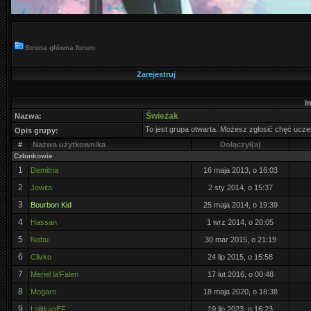
Strona główna forum
Zarejestruj
I
Świeżak
Nazwa:
To jest grupa otwarta. Możesz zgłosić chęć uczes
Opis grupy:
#
Nazwa użytkownika
Dołączył(a)
Członkowie
1
Demitria
16 maja 2013, o 16:03
2
Jowita
2 sty 2014, o 15:37
3
Bourbon Kid
25 maja 2014, o 19:39
4
Hassan
1 wrz 2014, o 20:05
5
Nobu
30 mar 2015, o 21:19
6
Clivko
24 lip 2015, o 15:58
7
Meriel la'Falen
17 lut 2016, o 00:48
8
Mogaro
18 maja 2020, o 18:38
9
LolitkapEF
19 lip 2023, o 16:23