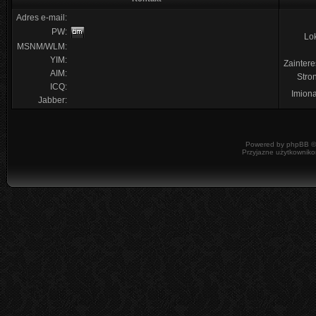
Adres e-mail:
PW:
Lok
MSNM/WLM:
YIM:
Zainter
AIM:
Str
ICQ:
Imiona
Jabber:
Powered by
phpBB
©
Przyjazne użytkowniko