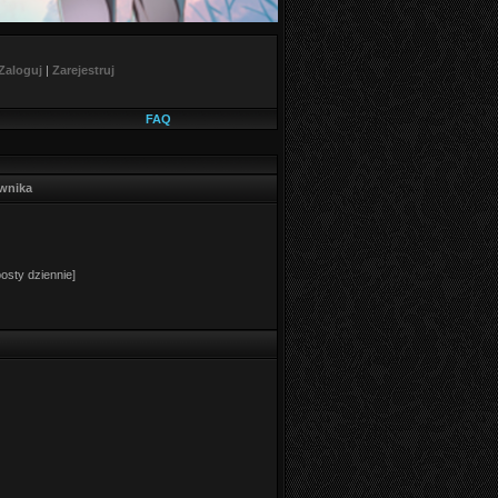
Zaloguj
|
Zarejestruj
FAQ
ownika
osty dziennie]