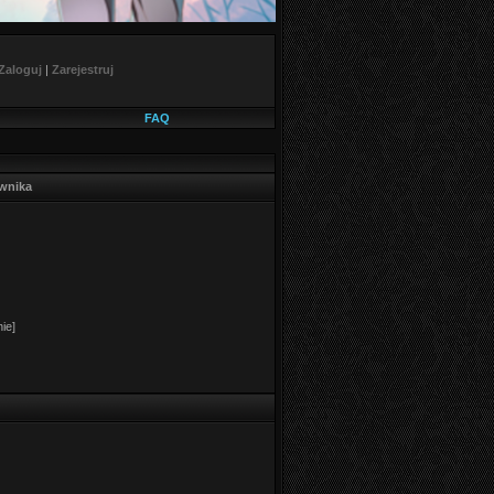
Zaloguj
|
Zarejestruj
FAQ
ownika
ie]