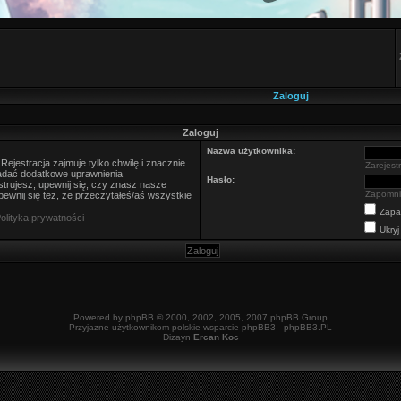
Zaloguj
Zaloguj
Nazwa użytkownika:
ejestracja zajmuje tylko chwilę i znacznie
Zarejestr
nadać dodatkowe uprawnienia
Hasło:
trujesz, upewnij się, czy znasz nasze
Zapomni
ewnij się też, że przeczytałeś/aś wszystkie
Zapa
olityka prywatności
Ukryj
Powered by
phpBB
© 2000, 2002, 2005, 2007 phpBB Group
Przyjazne użytkownikom polskie wsparcie phpBB3 -
phpBB3.PL
Dizayn
Ercan Koc