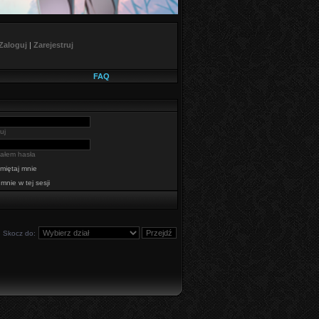
Zaloguj
|
Zarejestruj
FAQ
uj
ałem hasła
miętaj mnie
 mnie w tej sesji
Skocz do: