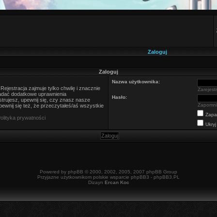
Zaloguj
Zaloguj
Nazwa użytkownika:
ejestracja zajmuje tylko chwilę i znacznie
Zarejestr
nadać dodatkowe uprawnienia
Hasło:
trujesz, upewnij się, czy znasz nasze
Zapomni
ewnij się też, że przeczytałeś/aś wszystkie
Zapa
olityka prywatności
Ukryj
Powered by
phpBB
© 2000, 2002, 2005, 2007 phpBB Group
Przyjazne użytkownikom polskie wsparcie phpBB3 -
phpBB3.PL
Dizayn
Ercan Koc