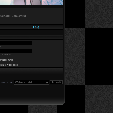
Zaloguj
|
Zarejestruj
FAQ
uj
ałem hasła
miętaj mnie
 mnie w tej sesji
Skocz do: