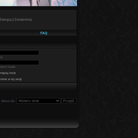
Zaloguj
|
Zarejestruj
FAQ
uj
ałem hasła
miętaj mnie
 mnie w tej sesji
Skocz do: