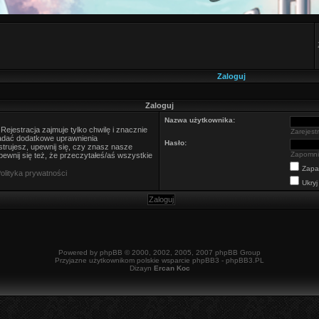
Zaloguj
Zaloguj
Nazwa użytkownika:
ejestracja zajmuje tylko chwilę i znacznie
Zarejestr
nadać dodatkowe uprawnienia
Hasło:
trujesz, upewnij się, czy znasz nasze
Zapomni
ewnij się też, że przeczytałeś/aś wszystkie
Zapa
olityka prywatności
Ukryj
Powered by
phpBB
© 2000, 2002, 2005, 2007 phpBB Group
Przyjazne użytkownikom polskie wsparcie phpBB3 -
phpBB3.PL
Dizayn
Ercan Koc