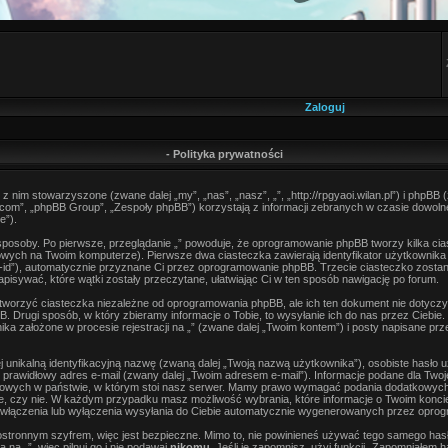
Zaloguj
- Polityka prywatności
y z nim stowarzyszone (zwane dalej „my”, „nas”, „nasz”, „”, „http://rpgyaoi.wilan.pl”) i phpBB (z
m”, „phpBB Group”, „Zespoły phpBB”) korzystają z informacji zebranych w czasie dowolne
e”).
sposoby. Po pierwsze, przeglądanie „” powoduje, że oprogramowanie phpBB tworzy kilka ci
wych na Twoim komputerze). Pierwsze dwa ciasteczka zawierają identyfikator użytkownika (
ion-id”), automatycznie przyznane Ci przez oprogramowanie phpBB. Trzecie ciasteczko zosta
apisywać, które wątki zostały przeczytane, ułatwiając Ci w ten sposób nawigację po forum.
tworzyć ciasteczka niezależne od oprogramowania phpBB, ale ich ten dokument nie dotyczy 
Drugi sposób, w który zbieramy informacje o Tobie, to wysyłanie ich do nas przez Ciebie.
 założone w procesie rejestracji na „” (zwane dalej „Twoim kontem”) i posty napisane przez
j unikalną identyfikacyjną nazwę (zwaną dalej „Twoją nazwą użytkownika”), osobiste hasło
y prawidłowy adres e-mail (zwany dalej „Twoim adresem e-mail”). Informacje podane dla Twoj
ych w państwie, w którym stoi nasz serwer. Mamy prawo wymagać podania dodatkowych info
ne, czy nie. W każdym przypadku masz możliwość wybrania, które informacje o Twoim koncie 
włączenia lub wyłączenia wysyłania do Ciebie automatycznie wygenerowanych przez oprog
ostronnym szyfrem, więc jest bezpieczne. Mimo to, nie powinieneś używać tego samego ha
na „”, więc pilnuj go i nie podawaj
nikomu
. Jeśli je zapomnisz, użyj funkcji „Zapomniałem 