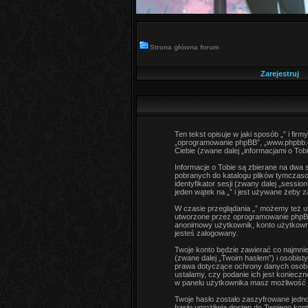
Strona główna forum
Zarejestruj
Ten tekst opisuje w jaki sposób „” i firm
„oprogramowanie phpBB”, „www.phpbb.co
Ciebie (zwane dalej „informacjami o Tobi
Informacje o Tobie są zbierane na dwa 
pobranych do katalogu plików tymczaso
identyfikator sesji (zwany dalej „sess
jeden wątek na „” i jest używane żeby z
W czasie przeglądania „” możemy też u
utworzone przez oprogramowanie phpBB. 
anonimowy użytkownik, konto użytkownika
jesteś zalogowany.
Twoje konto będzie zawierać co najmnie
(zwane dalej „Twoim hasłem”) i osobist
prawa dotyczące ochrony danych osobow
ustalamy, czy podanie ich jest koniecz
w panelu użytkownika masz możliwość 
Twoje hasło zostało zaszyfrowane jedn
hasło umożliwia dostęp do Twojego konta 