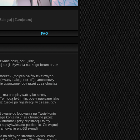
Zaloguj
|
Zarejestruj
FAQ
wane dalej „oni”, „ich”,
j sesji używania naszego forum przez
asteczek (małych plików tekstowych
zwany dalej „user-id”) i anonimowy
nie utworzone, gdy przejrzysz chociaż
- ma on opisywać tylko strony
 To mogą być m.in: posty napisane jako
 Ciebie po rejestracji, w czasie, gdy
 używane do logowania na Twoje konto
ego konta na „” są chronione przez
rmacji przy rejestracji i to my
są wyświetlane publicznie. Co więcej,
ramowanie phpBB e-maili.
sła na różnych stronach WWW. Twoje
hasła”, która zapyta Cię o Twoją nazwę