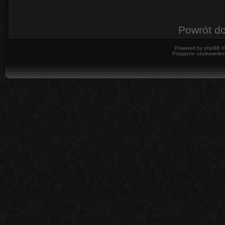
Powrót d
Powered by
phpBB
©
Przyjazne użytkowniko