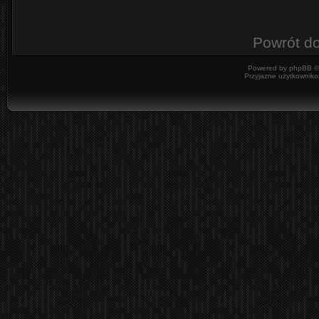
Powrót d
Powered by
phpBB
©
Przyjazne użytkowniko