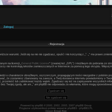
Zaloguj
- Rejestracja
niższe warunki. Jeśli się na nie nie zgadzasz, opuść i nie korzystaj z „”. „” ma prawo zmieni
nym na licencji „
General Public License
” (zwanej też „GPL”) i możliwym do pobrania ze st
autorzy nie kontrolują tekstów zamieszczanych w Internecie za pomocą tego skryptu. Więcej 
edzi o charakterze obraźliwym, oszczerczym, propagującym treści niezgodne z polskim p
wać, że zostaniesz zbanowany na zawsze, a Twój dostawca internetu powiadomiony o Twoi
, przenieść lub zablokować każdy wątek. Zgadzasz się też na zapisywanie wszystkich infor
bez Twojej zgody, ale ani „” ani phpBB nie odpowiada za włamania, które mogą spowodowa
Powered by
phpBB
© 2000, 2002, 2005, 2007 phpBB Group
Przyjazne użytkownikom polskie wsparcie phpBB3 -
phpBB3.PL
Dizayn
Ercan Koc