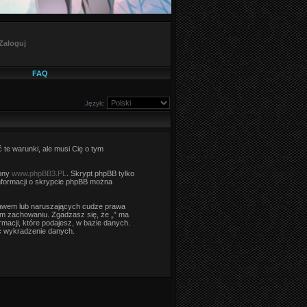
Zaloguj
FAQ
Język:
ć te warunki, ale musi Cię o tym
rony
www.phpBB3.PL
. Skrypt phpBB tylko
informacji o skrypcie phpBB można
rawem lub naruszających cudze prawa
m zachowaniu. Zgadzasz się, że „” ma
macji, które podajesz, w bazie danych.
ć wykradzenie danych.