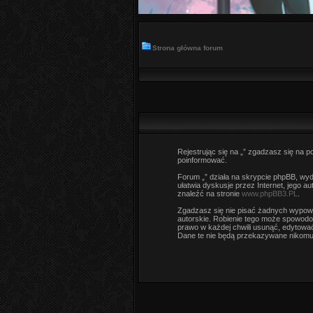
Strona główna forum
Rejestrując się na „” zgadzasz się na po
poinformować.
Forum „” działa na skrypcie phpBB, wyda
ułatwia dyskusje przez Internet, jego 
znaleźć na stronie
www.phpBB3.PL
.
Zgadzasz się nie pisać żadnych wypowi
autorskie. Robienie tego może spowodo
prawo w każdej chwili usunąć, edytować
Dane te nie będą przekazywane nikomu 