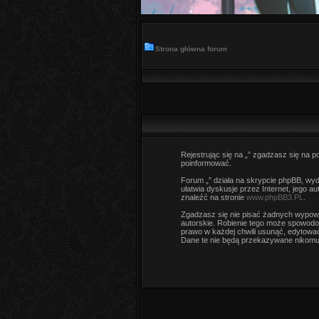
Strona główna forum
Rejestrując się na „” zgadzasz się na po
poinformować.
Forum „” działa na skrypcie phpBB, wyda
ułatwia dyskusje przez Internet, jego 
znaleźć na stronie
www.phpBB3.PL
.
Zgadzasz się nie pisać żadnych wypowi
autorskie. Robienie tego może spowodo
prawo w każdej chwili usunąć, edytować
Dane te nie będą przekazywane nikomu 