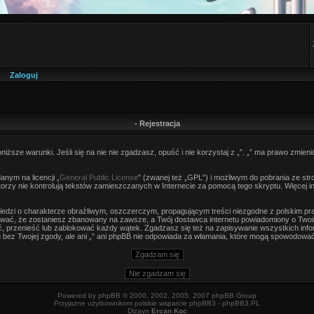
Zaloguj
- Rejestracja
niższe warunki. Jeśli się na nie nie zgadzasz, opuść i nie korzystaj z „”. „” ma prawo zmieni
nym na licencji „
General Public License
” (zwanej też „GPL”) i możliwym do pobrania ze st
autorzy nie kontrolują tekstów zamieszczanych w Internecie za pomocą tego skryptu. Więcej 
edzi o charakterze obraźliwym, oszczerczym, propagującym treści niezgodne z polskim p
wać, że zostaniesz zbanowany na zawsze, a Twój dostawca internetu powiadomiony o Twoi
, przenieść lub zablokować każdy wątek. Zgadzasz się też na zapisywanie wszystkich infor
bez Twojej zgody, ale ani „” ani phpBB nie odpowiada za włamania, które mogą spowodowa
Powered by
phpBB
© 2000, 2002, 2005, 2007 phpBB Group
Przyjazne użytkownikom polskie wsparcie phpBB3 -
phpBB3.PL
Dizayn
Ercan Koc