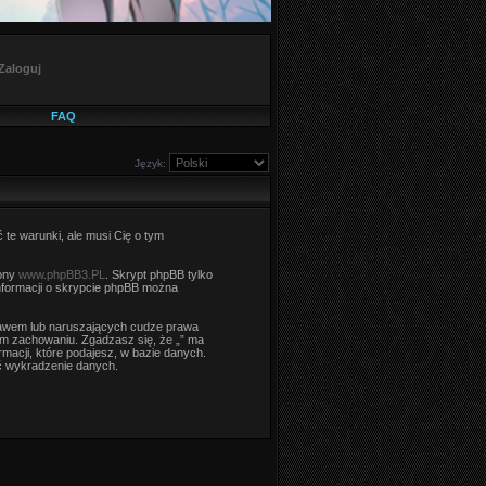
Zaloguj
FAQ
Język:
ć te warunki, ale musi Cię o tym
rony
www.phpBB3.PL
. Skrypt phpBB tylko
informacji o skrypcie phpBB można
rawem lub naruszających cudze prawa
m zachowaniu. Zgadzasz się, że „” ma
macji, które podajesz, w bazie danych.
ć wykradzenie danych.