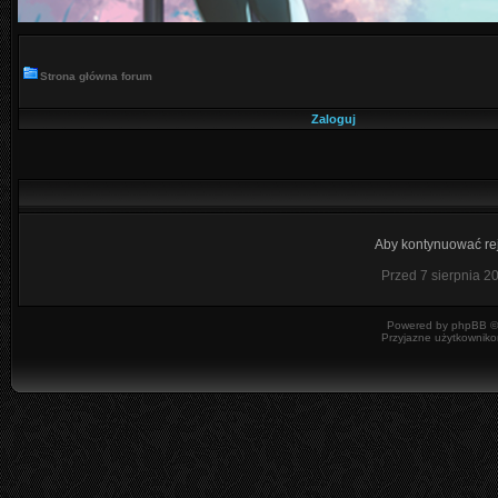
Strona główna forum
Zaloguj
Aby kontynuować rej
Przed 7 sierpnia 2
Powered by
phpBB
©
Przyjazne użytkowniko