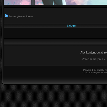
Strona główna forum
Zaloguj
Aby kontynuować rej
Przed 6 sierpnia 2
Powered by
phpBB
©
Przyjazne użytkowniko