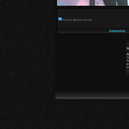
Strona główna forum
Zarejestruj
N
A
T
T
g
a