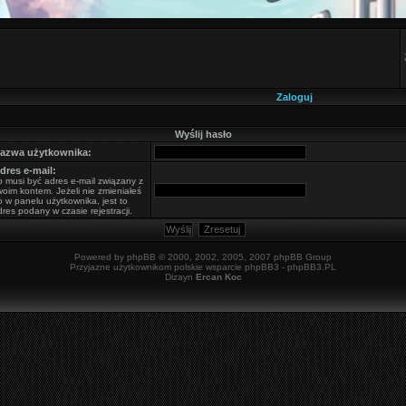
Zaloguj
Wyślij hasło
azwa użytkownika:
dres e-mail:
o musi być adres e-mail związany z
woim kontem. Jeżeli nie zmieniałeś
o w panelu użytkownika, jest to
dres podany w czasie rejestracji.
Powered by
phpBB
© 2000, 2002, 2005, 2007 phpBB Group
Przyjazne użytkownikom polskie wsparcie phpBB3 -
phpBB3.PL
Dizayn
Ercan Koc