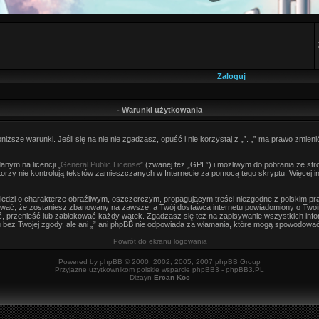
Zaloguj
- Warunki użytkowania
niższe warunki. Jeśli się na nie nie zgadzasz, opuść i nie korzystaj z „”. „” ma prawo zmieni
nym na licencji „
General Public License
” (zwanej też „GPL”) i możliwym do pobrania ze st
autorzy nie kontrolują tekstów zamieszczanych w Internecie za pomocą tego skryptu. Więcej 
edzi o charakterze obraźliwym, oszczerczym, propagującym treści niezgodne z polskim p
wać, że zostaniesz zbanowany na zawsze, a Twój dostawca internetu powiadomiony o Twoi
, przenieść lub zablokować każdy wątek. Zgadzasz się też na zapisywanie wszystkich infor
bez Twojej zgody, ale ani „” ani phpBB nie odpowiada za włamania, które mogą spowodowa
Powrót do ekranu logowania
Powered by
phpBB
© 2000, 2002, 2005, 2007 phpBB Group
Przyjazne użytkownikom polskie wsparcie phpBB3 -
phpBB3.PL
Dizayn
Ercan Koc