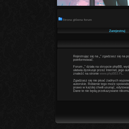
Strona główna forum
Zarejestruj
Rejestrując się na „” zgadzasz się na po
poinformować.
Forum „” działa na skrypcie phpBB, wyda
ułatwia dyskusje przez Internet, jego 
znaleźć na stronie
www.phpBB3.PL
.
Zgadzasz się nie pisać żadnych wypowi
autorskie. Robienie tego może spowodo
prawo w każdej chwili usunąć, edytować
Dane te nie będą przekazywane nikomu 