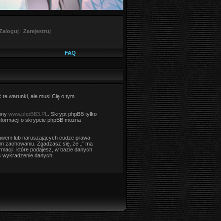
Zaloguj
|
Zarejestruj
FAQ
ć te warunki, ale musi Cię o tym
rony
www.phpBB3.PL
. Skrypt phpBB tylko
informacji o skrypcie phpBB można
rawem lub naruszających cudze prawa
m zachowaniu. Zgadzasz się, że „” ma
macji, które podajesz, w bazie danych.
ć wykradzenie danych.