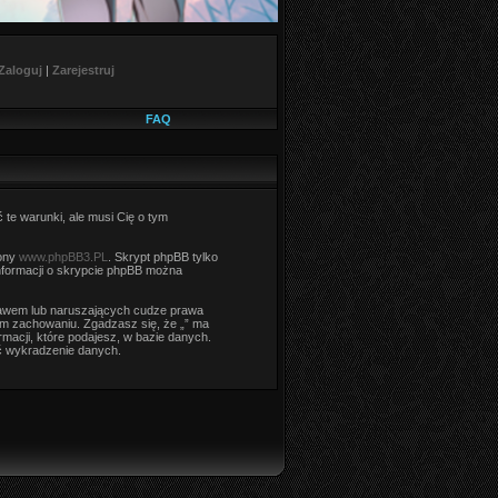
Zaloguj
|
Zarejestruj
FAQ
ć te warunki, ale musi Cię o tym
rony
www.phpBB3.PL
. Skrypt phpBB tylko
informacji o skrypcie phpBB można
rawem lub naruszających cudze prawa
m zachowaniu. Zgadzasz się, że „” ma
macji, które podajesz, w bazie danych.
ć wykradzenie danych.