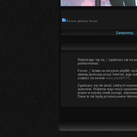
Strona główna forum
Zarejestruj
Rejestrując się na „” zgadzasz się na po
poinformować.
Forum „” działa na skrypcie phpBB, wyda
ułatwia dyskusje przez Internet, jego 
znaleźć na stronie
www.phpBB3.PL
.
Zgadzasz się nie pisać żadnych wypowi
autorskie. Robienie tego może spowodo
prawo w każdej chwili usunąć, edytować
Dane te nie będą przekazywane nikomu 