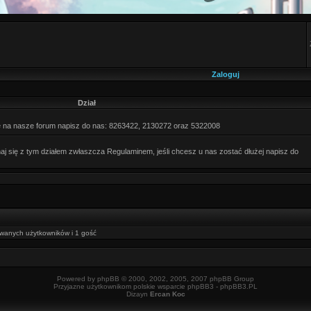
Zaloguj
Dział
ę na nasze forum napisz do nas: 8263422, 2130272 oraz 5322008
j się z tym działem zwłaszcza Regulaminem, jeśli chcesz u nas zostać dłużej napisz do
kowanych użytkowników i 1 gość
Powered by
phpBB
© 2000, 2002, 2005, 2007 phpBB Group
Przyjazne użytkownikom polskie wsparcie phpBB3 -
phpBB3.PL
Dizayn
Ercan Koc