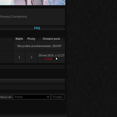
Zaloguj
|
Zarejestruj
FAQ
Wątki
Posty
Ostatni post
Wszystkie przekierowania: 282497
28 kwi 2014, o 12:27
1
1
Erwik
Skocz do: