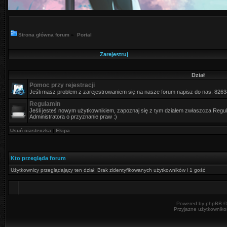
Strona główna forum
»
Portal
Zarejestruj
Dział
Pomoc przy rejestracji
Jeśli masz problem z zarejestrowaniem się na nasze forum napisz do nas: 826
Regulamin
Jeśli jesteś nowym użytkownikiem, zapoznaj się z tym działem zwłaszcza Regula
Administratora o przyznanie praw :)
Usuń ciasteczka
|
Ekipa
Kto przegląda forum
Użytkownicy przeglądający ten dział: Brak zidentyfikowanych użytkowników i 1 gość
Powered by
phpBB
©
Przyjazne użytkowniko