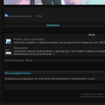
Strona główna forum
»
Portal
Zarejestruj
Dział
Pomoc przy rejestracji
Jeśli masz problem z zarejestrowaniem się na nasze forum napisz do nas: 826
Regulamin
Jeśli jesteś nowym użytkownikiem, zapoznaj się z tym działem zwłaszcza Regula
Administratora o przyznanie praw :)
Usuń ciasteczka
|
Ekipa
Kto przegląda forum
Użytkownicy przeglądający ten dział: Brak zidentyfikowanych użytkowników i 1 gość
Powered by
phpBB
©
Przyjazne użytkowniko