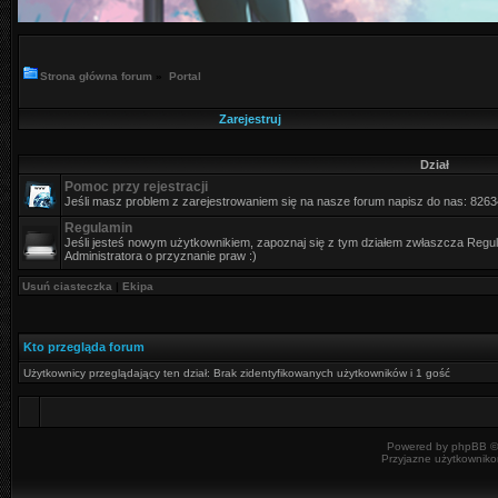
Strona główna forum
»
Portal
Zarejestruj
Dział
Pomoc przy rejestracji
Jeśli masz problem z zarejestrowaniem się na nasze forum napisz do nas: 826
Regulamin
Jeśli jesteś nowym użytkownikiem, zapoznaj się z tym działem zwłaszcza Regula
Administratora o przyznanie praw :)
Usuń ciasteczka
|
Ekipa
Kto przegląda forum
Użytkownicy przeglądający ten dział: Brak zidentyfikowanych użytkowników i 1 gość
Powered by
phpBB
©
Przyjazne użytkowniko