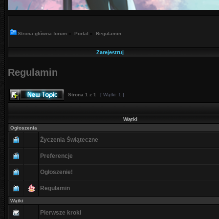
Strona główna forum
»
Portal
»
Regulamin
Zarejestruj
Regulamin
Strona
1
z
1
[ Wątki: 1 ]
Wątki
Ogłoszenia
Życzenia Świąteczne
Preferencje
Ogłoszenie!
Regulamin
Wątki
Pierwsze kroki