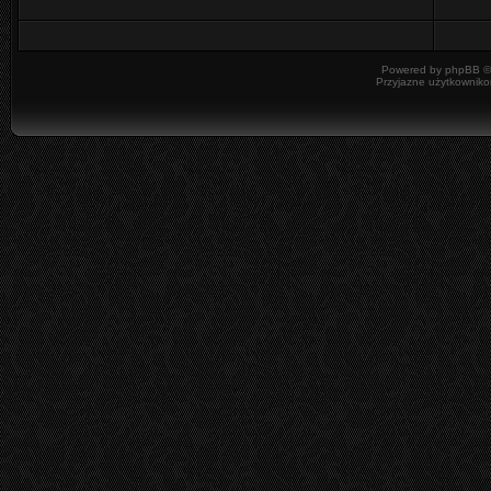
Powered by
phpBB
©
Przyjazne użytkowniko