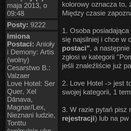
kolorowy oznacza to, 
maja 2013, o
Między czasie zapozna
09:48
Posty:
9222
1. Osoba posiadająca k
Imiona
się najsilniej i chce 
Postaci:
Anioły
postaci"
, a następnie 
i Demony: Artis
zgłosi w kategorii "Po
(wolny)
jeśli znaleźliście już
Cesarstwo B.:
Valzaer
2. Love Hotel -> jest 
Love Hotel: Ser
Quer, Xel
swojej kategorii, 1 te
Dānava,
Magnar/Lex,
3. W razie pytań pisz
Nieznani ludzie,
rejestracji
) lub na pw 
Tonttu