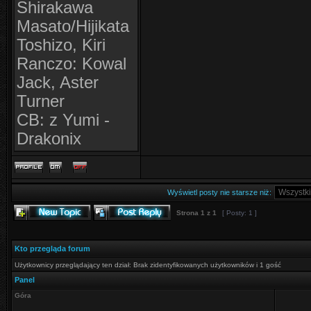
Shirakawa
Masato/Hijikata
Toshizo, Kiri
Ranczo: Kowal
Jack, Aster
Turner
CB: z Yumi -
Drakonix
Wyświetl posty nie starsze niż:
Strona
1
z
1
[ Posty: 1 ]
Kto przegląda forum
Użytkownicy przeglądający ten dział: Brak zidentyfikowanych użytkowników i 1 gość
Panel
Góra