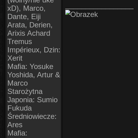
(wolny/nie uke
_________________
xD), Marco,
Dante, Eiji
Arata, Derien,
Arixis Achard
Tremus
Impérieux, Dzin:
Xerit
Mafia: Yosuke
Yoshida, Artur &
Marco
Starożytna
Japonia: Sumio
Fukuda
Średniowiecze:
Ares
Mafia: