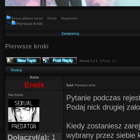
Strona główna forum
»
Portal
»
Regulamin
Pierwsze kroki
Zarejestruj
Pierwsze kroki
Strona
1
z
1
[ Posty: 1 ]
Drukuj
Autor
Erwik
Tytuł:
Pierwsze kroki
Site Admin
Pytanie podczas rejest
Podaj nick drugiej zał
Kiedy zostaniesz zare
wybrany przez siebie k
Dołączył(a):
1