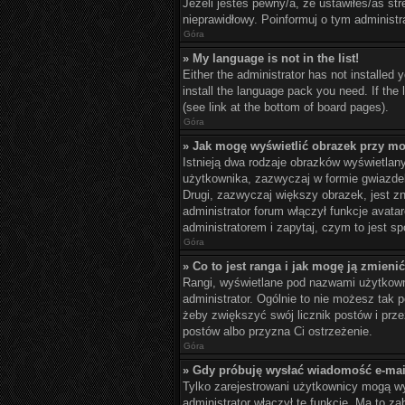
Jeżeli jesteś pewny/a, że ustawiłeś/aś st
nieprawidłowy. Poinformuj o tym administr
Góra
» My language is not in the list!
Either the administrator has not installed 
install the language pack you need. If the
(see link at the bottom of board pages).
Góra
» Jak mogę wyświetlić obrazek przy mo
Istnieją dwa rodzaje obrazków wyświetlan
użytkownika, zazwyczaj w formie gwiazdek
Drugi, zazwyczaj większy obrazek, jest z
administrator forum włączył funkcje avata
administratorem i zapytaj, czym to jest 
Góra
» Co to jest ranga i jak mogę ją zmieni
Rangi, wyświetlane pod nazwami użytkowni
administrator. Ogólnie to nie możesz tak 
żeby zwiększyć swój licznik postów i przez
postów albo przyzna Ci ostrzeżenie.
Góra
» Gdy próbuję wysłać wiadomość e-mai
Tylko zarejestrowani użytkownicy mogą wys
administrator włączył tę funkcję. Ma to