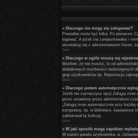
» Dlaczego nie mogę się zalogować?
Powodów może być kilka. Po pierwsze: Czy 
logować. A jeżeli się zarejestrowałeś i m
skontaktuj się z administratorem forum, ż
Góra
» Dlaczego w ogóle muszę się rejestro
Możliwe, że nie musisz, to od administrat
dodatkowych możliwości niedostępnych dla
grup użytkowników itp. Rejestracja zajmuje
Góra
» Dlaczego jestem automatycznie wyl
Jeżeli nie zaznaczysz opcji
Zaloguj mnie 
przez ustawiony przez administratora cz
„Zaloguj mnie automatycznie przy każdej 
komputera, np. w bibliotece, kawiarence int
zablokował tę funkcję.
Góra
» W jaki sposób mogę zapobiec wyświe
W swoim panelu użytkownika, w „Ustawien