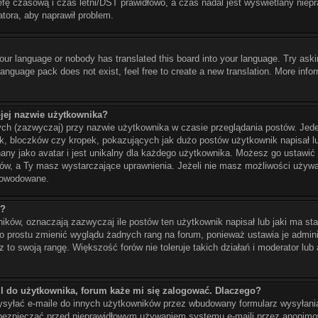
refę czasową i czas letni/DST prawidłowo, a czas nadal jest wyświetlany niep
atora, aby naprawił problem.
your language or nobody has translated this board into your language. Try aski
 language pack does not exist, feel free to create a new translation. More in
jej nazwie użytkownika?
ych (zazwyczaj) przy nazwie użytkownika w czasie przeglądania postów. Jede
, bloczków czy kropek, pokazujących jak dużo postów użytkownik napisał lub
nany jako avatar i jest unikalny dla każdego użytkownika. Możesz go ustawi
rów, a Ty masz wystarczające uprawnienia. Jeżeli nie masz możliwości używa
spowodowane.
ć?
ków, oznaczają zazwyczaj ile postów ten użytkownik napisał lub jaki ma sta
po prostu zmienić wyglądu żadnych rang na forum, ponieważ ustawia je adminis
 to swoją rangę. Większość forów nie toleruje takich działań i moderator lub 
l do użytkownika, forum każe mi się zalogować. Dlaczego?
yłać e-maile do innych użytkowników przez wbudowany formularz wysyłania e-
 zabezpieczać przed nieprawidłowym używaniem systemu e-maili przez anonim