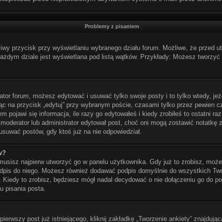
Problemy z pisaniem
ciwy przycisk przy wyświetlaniu wybranego działu forum. Możliwe, że przed 
 każdym dziale jest wyświetlana pod listą wątków. Przykłady: Możesz tworz
ator forum, możesz edytować i usuwać tylko swoje posty i to tylko wtedy, jeż
c na przycisk „edytuj” przy wybranym poście, czasami tylko przez pewien cza
 pojawi się informacja, ile razy go edytowałeś i kiedy zrobiłeś to ostatni raz.
śli moderator lub administrator edytował post, choć oni mogą zostawić notatkę 
suwać postów, gdy ktoś już na nie odpowiedział.
w?
usisz najpierw utworzyć go w panelu użytkownika. Gdy już to zrobisz, mo
podpis do niego. Możesz również dodawać podpis domyślnie do wszystkich Tw
. Kiedy to zrobisz, będziesz mógł nadal decydować o nie dołączeniu go do 
 pisania posta.
erwszy post już istniejącego, kliknij zakładkę „Tworzenie ankiety” znajdującą