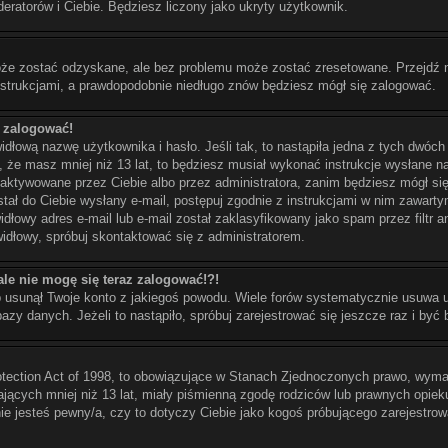
deratorów i Ciebie. Będziesz liczony jako ukryty użytkownik.
że zostać odzyskane, ale bez problemu może zostać zresetowane. Przejdź na s
instrukcjami, a prawdopodobnie niedługo znów będziesz mógł się zalogować.
ę zalogować!
dłową nazwę użytkownika i hasło. Jeśli tak, to nastąpiła jedna z tych dwóch
, że masz mniej niż 13 lat, to będziesz musiał wykonać instrukcje wysłane na
 aktywowane przez Ciebie albo przez administratora, zanim będziesz mógł się
ostał do Ciebie wysłany e-mail, postępuj zgodnie z instrukcjami w nim zawarty
dłowy adres e-mail lub e-mail został zaklasyfikowany jako spam przez filtr 
widłowy, spróbuj skontaktować się z administratorem.
ale nie mogę się teraz zalogować!?!
b usunął Twoje konto z jakiegoś powodu. Wiele forów systematycznie usuwa uż
azy danych. Jeżeli to nastąpiło, spróbuj zarejestrować się jeszcze raz i by
otection Act of 1998, to obowiązujące w Stanach Zjednoczonych prawo, wyma
mających mniej niż 13 lat, miały piśmienną zgodę rodziców lub prawnych opiek
 nie jesteś pewny/a, czy to dotyczy Ciebie jako kogoś próbującego zarejestro