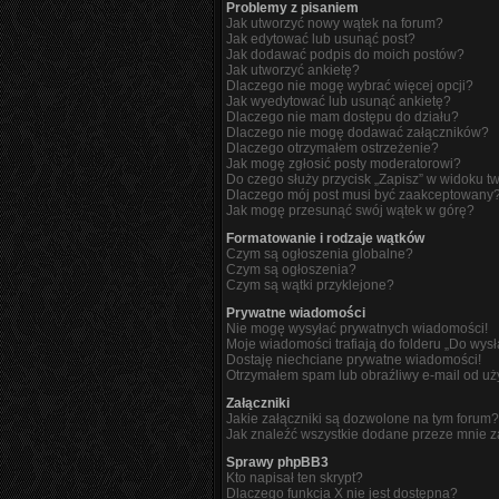
Problemy z pisaniem
Jak utworzyć nowy wątek na forum?
Jak edytować lub usunąć post?
Jak dodawać podpis do moich postów?
Jak utworzyć ankietę?
Dlaczego nie mogę wybrać więcej opcji?
Jak wyedytować lub usunąć ankietę?
Dlaczego nie mam dostępu do działu?
Dlaczego nie mogę dodawać załączników?
Dlaczego otrzymałem ostrzeżenie?
Jak mogę zgłosić posty moderatorowi?
Do czego służy przycisk „Zapisz” w widoku t
Dlaczego mój post musi być zaakceptowany
Jak mogę przesunąć swój wątek w górę?
Formatowanie i rodzaje wątków
Czym są ogłoszenia globalne?
Czym są ogłoszenia?
Czym są wątki przyklejone?
Prywatne wiadomości
Nie mogę wysyłać prywatnych wiadomości!
Moje wiadomości trafiają do folderu „Do wys
Dostaję niechciane prywatne wiadomości!
Otrzymałem spam lub obraźliwy e-mail od uż
Załączniki
Jakie załączniki są dozwolone na tym forum?
Jak znaleźć wszystkie dodane przeze mnie z
Sprawy phpBB3
Kto napisał ten skrypt?
Dlaczego funkcja X nie jest dostępna?