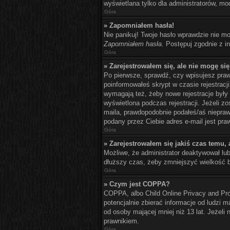
wyświetlana tylko dla administratorów, mo
Góra
» Zapomniałem hasła!
Nie panikuj! Twoje hasło wprawdzie nie mo
Zapomniałem hasła
. Postępuj zgodnie z 
Góra
» Zarejestrowałem się, ale nie mogę si
Po pierwsze, sprawdź, czy wpisujesz prawi
poinformowałeś skrypt w czasie rejestracji
wymagają też, żeby nowe rejestracje były
wyświetlona podczas rejestracji. Jeżeli z
maila, prawdopodobnie podałeś/aś nieprawi
podany przez Ciebie adres e-mail jest pra
Góra
» Zarejestrowałem się jakiś czas temu, 
Możliwe, że administrator deaktywował lu
dłuższy czas, żeby zmniejszyć wielkość b
Góra
» Czym jest COPPA?
COPPA, albo Child Online Privacy and Pr
potencjalnie zbierać informacje od ludzi 
od osoby mającej mniej niż 13 lat. Jeżeli
prawnikiem.
Góra