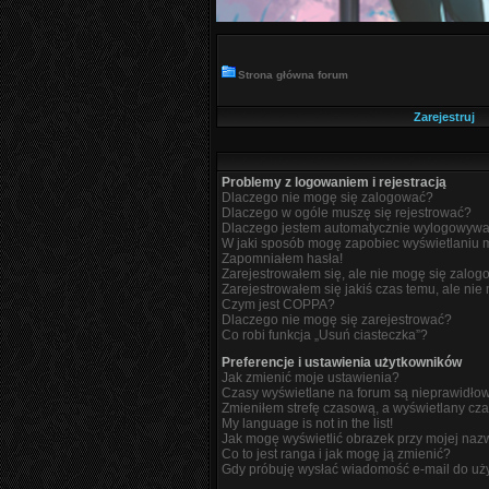
Strona główna forum
Zarejestruj
Problemy z logowaniem i rejestracją
Dlaczego nie mogę się zalogować?
Dlaczego w ogóle muszę się rejestrować?
Dlaczego jestem automatycznie wylogowyw
W jaki sposób mogę zapobiec wyświetlaniu m
Zapomniałem hasła!
Zarejestrowałem się, ale nie mogę się zalog
Zarejestrowałem się jakiś czas temu, ale nie
Czym jest COPPA?
Dlaczego nie mogę się zarejestrować?
Co robi funkcja „Usuń ciasteczka”?
Preferencje i ustawienia użytkowników
Jak zmienić moje ustawienia?
Czasy wyświetlane na forum są nieprawidło
Zmieniłem strefę czasową, a wyświetlany czas
My language is not in the list!
Jak mogę wyświetlić obrazek przy mojej naz
Co to jest ranga i jak mogę ją zmienić?
Gdy próbuję wysłać wiadomość e-mail do uży