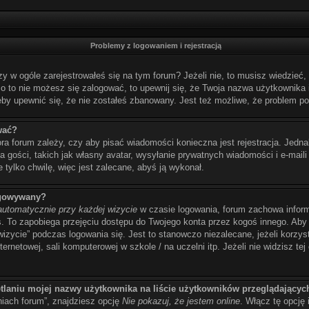
Problemy z logowaniem i rejestracją
w ogóle zarejestrowałeś się na tym forum? Jeżeli nie, to musisz wiedzieć, ż
imo to nie możesz się zalogować, to upewnij się, że Twoja nazwa użytkownika i
eby upewnić się, że nie zostałeś zbanowany. Jest też możliwe, że problem po
wać?
ora forum zależy, czy aby pisać wiadomości konieczna jest rejestracja. Jedna
 gości, takich jak własny avatar, wysyłanie prywatnych wiadomości i e-maili
 tylko chwilę, więc jest zalecane, abyś ją wykonał.
ogowywany?
automatycznie przy każdej wizycie
w czasie logowania, forum zachowa inform
as. To zapobiega przejęciu dostępu do Twojego konta przez kogoś innego. A
wizycie” podczas logowania się. Jest to stanowczo niezalecane, jeżeli korzy
ernetowej, sali komputerowej w szkole / na uczelni itp. Jeżeli nie widzisz tej 
tlaniu mojej nazwy użytkownika na liście użytkowników przeglądającyc
iach forum”, znajdziesz opcję
Nie pokazuj, że jestem online
. Włącz tę opcję