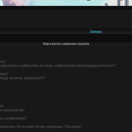
Zaloguj
Najczęściej zadawane pytania
any?
ojej nazwy użytkownika na liście użytkowników przeglądających forum?
ować!
 mogę się teraz zalogować!?!
we!
 nadal jest zły!
wie użytkownika?
tkownika, forum każe mi się zalogować. Dlaczego?