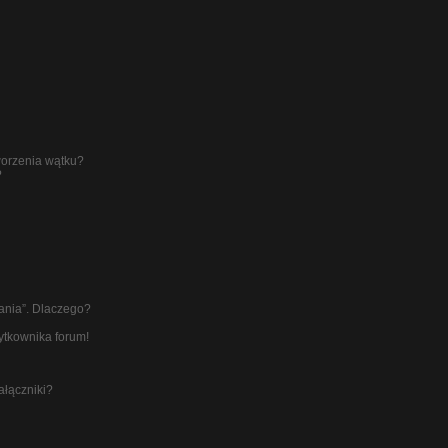
worzenia wątku?
?
łania”. Dlaczego?
ytkownika forum!
ałączniki?