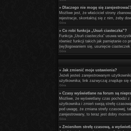
» Dlaczego nie mogę się zarejestrować
Możliwe jest, że właściciel strony zbanow
rejestracje, skontaktuj się z nim, żeby do
Góra
» Co robi funkcja „Usuń ciasteczka”?
Funkcja „Usuń ciasteczka” usuwa wszystki
również funkcji takich jak pamiętanie co 
(wy)logowaniem się, usunięcie ciastecze
Góra
» Jak zmienić moje ustawienia?
Jeżeli jesteś zarejestrowanym użytkownik
użytkownika; link zazwyczaj znajduje się n
Góra
» Czasy wyświetlane na forum są niepr
Możliwe, że wyświetlany czas pochodzi z in
użytkownika i zmień swoją strefę czasow
pod uwagę, że zmiana strefy czasowej, ta
zarejestrowany, to teraz jest dobry momen
Góra
» Zmieniłem strefę czasową, a wyświetla