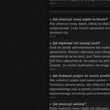
Góra
» Jak utworzyć nowy wątek na forum?
Aby utworzyć nowy wątek, kliknij na właś
zarejestrować. Lista Twoich uprawnień w
ankietach itp.
Góra
» Jak edytować lub usunąć post?
Jeśli nie jesteś administratorem lub moder
uprawnienia. Możesz edytować post klikają
odpowiedział na ten post, pod Twoim postem
jeśli ktoś odpowiedział; nie pojawi się je
Zauważ, że zwykli użytkownicy nie mogą u
Góra
» Jak dodawać podpis do moich postó
Aby umieścić podpis pod swoim postem, m
formularzu pisania posta, aby dołączyć 
odpowiedniego pola w panelu użytkownika
wspomnianego wcześniej pola w formularzu
Góra
» Jak utworzyć ankietę?
Kiedy tworzysz nowy wątek lub edytujesz pi