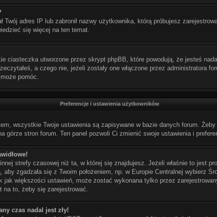
?
ał Twój adres IP lub zabronił nazwy użytkownika, którą próbujesz zarejestrow
wiedzieć się więcej na ten temat.
e ciasteczka utworzone przez skrypt phpBB, które powodują, że jesteś nada
przeczytałeś, a czego nie, jeżeli zostały one włączone przez administratora f
k może pomóc.
Preferencje i ustawienia użytkowników
iem, wszystkie Twoje ustawienia są zapisywane w bazie danych forum. Żeby j
a górze stron forum. Ten panel pozwoli Ci zmienić swoje ustawienia i prefere
awidłowe!
nej strefy czasowej niż ta, w której się znajdujesz. Jeżeli właśnie to jest 
ą, aby zgadzała się z Twoim położeniem, np. w Europie Centralnej wybierz 
k jak większości ustawień, może zostać wykonana tylko przez zarejestrowany
t na to, żeby się zarejestrować.
ny czas nadal jest zły!