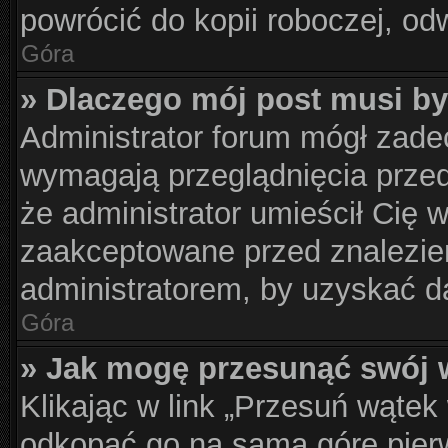
powrócić do kopii roboczej, od
Góra
» Dlaczego mój post musi b
Administrator forum mógł zad
wymagają przeglądnięcia przed
że administrator umieścił Cię 
zaakceptowane przed znalezien
administratorem, by uzyskać d
Góra
» Jak mogę przesunąć swój 
Klikając w link „Przesuń wąte
odkopać go na samą górę pierws