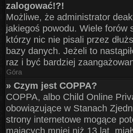
zalogować!?!
Możliwe, że administrator dea
jakiegoś powodu. Wiele forów
którzy nic nie pisali przez dłu
bazy danych. Jeżeli to nastąpił
raz i być bardziej zaangażowa
Góra
» Czym jest COPPA?
COPPA, albo Child Online Priva
obowiązujące w Stanach Zjed
strony internetowe mogące pote
mających mniej niż 13 lat, mia