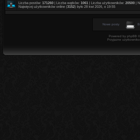
Liczba postów:
171260
| Liczba wątków:
1061
| Liczba użytkowników:
20500
| N
Najwięcej użytkowników online (
3152
) było 28 kwi 2026, o 19:55
Nowe posty
B
Powered by
phpBB
©
Przyjazne użytkowniko