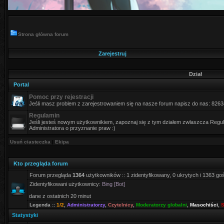
Strona główna forum
Zarejestruj
Dział
Portal
Pomoc przy rejestracji
Jeśli masz problem z zarejestrowaniem się na nasze forum napisz do nas: 826
Regulamin
Jeśli jesteś nowym użytkownikiem, zapoznaj się z tym działem zwłaszcza Regula
Administratora o przyznanie praw :)
Usuń ciasteczka
|
Ekipa
Kto przegląda forum
Forum przegląda
1364
użytkowników :: 1 zidentyfikowany, 0 ukrytych i 1363 go
Zidentyfikowani użytkownicy:
Bing [Bot]
dane z ostatnich 20 minut
Legenda ::
1/2
,
Administratorzy
,
Czytelnicy
,
Moderatorzy globalni
,
Masochiści
,
S
Statystyki