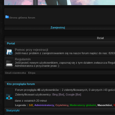
Strona główna forum
Zarejestruj
Dział
Portal
Pomoc przy rejestracji
Jeśli masz problem z zarejestrowaniem się na nasze forum napisz do nas: 826
Regulamin
Jeśli jesteś nowym użytkownikiem, zapoznaj się z tym działem zwłaszcza Regula
Administratora o przyznanie praw :)
Usuń ciasteczka
|
Ekipa
Kto przegląda forum
Forum przegląda
45
użytkowników :: 2 zidentyfikowanych, 0 ukrytych i 43 gości
Zidentyfikowani użytkownicy:
Bing [Bot]
,
Google [Bot]
dane z ostatnich 20 minut
Legenda ::
1/2
,
Administratorzy
,
Czytelnicy
,
Moderatorzy globalni
,
Masochiści
,
S
Statystyki