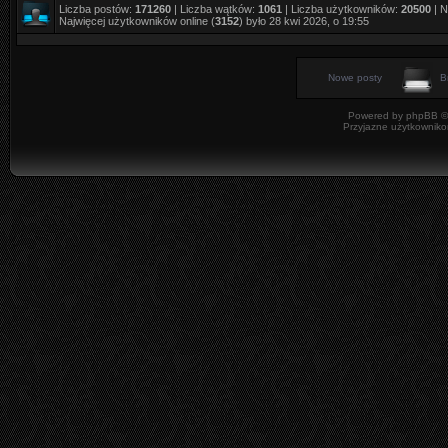
Liczba postów:
171260
| Liczba wątków:
1061
| Liczba użytkowników:
20500
| N
Najwięcej użytkowników online (
3152
) było 28 kwi 2026, o 19:55
Nowe posty
B
Powered by
phpBB
©
Przyjazne użytkowniko