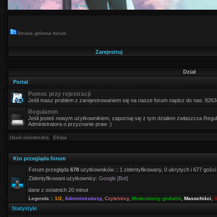
Strona główna forum
Zarejestruj
Dział
Portal
Pomoc przy rejestracji
Jeśli masz problem z zarejestrowaniem się na nasze forum napisz do nas: 826
Regulamin
Jeśli jesteś nowym użytkownikiem, zapoznaj się z tym działem zwłaszcza Regula
Administratora o przyznanie praw :)
Usuń ciasteczka
|
Ekipa
Kto przegląda forum
Forum przegląda
678
użytkowników :: 1 zidentyfikowany, 0 ukrytych i 677 gości
Zidentyfikowani użytkownicy:
Google [Bot]
dane z ostatnich 20 minut
Legenda ::
1/2
,
Administratorzy
,
Czytelnicy
,
Moderatorzy globalni
,
Masochiści
,
S
Statystyki