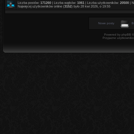
Liczba postów:
171260
| Liczba wątków:
1061
| Liczba użytkowników:
20500
| N
Najwięcej użytkowników online (
3152
) było 28 kwi 2026, o 19:55
Nowe posty
B
Powered by
phpBB
©
Przyjazne użytkowniko