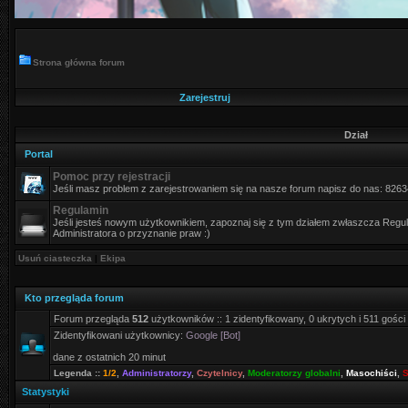
Strona główna forum
Zarejestruj
Dział
Portal
Pomoc przy rejestracji
Jeśli masz problem z zarejestrowaniem się na nasze forum napisz do nas: 826
Regulamin
Jeśli jesteś nowym użytkownikiem, zapoznaj się z tym działem zwłaszcza Regula
Administratora o przyznanie praw :)
Usuń ciasteczka
|
Ekipa
Kto przegląda forum
Forum przegląda
512
użytkowników :: 1 zidentyfikowany, 0 ukrytych i 511 gości
Zidentyfikowani użytkownicy:
Google [Bot]
dane z ostatnich 20 minut
Legenda ::
1/2
,
Administratorzy
,
Czytelnicy
,
Moderatorzy globalni
,
Masochiści
,
S
Statystyki