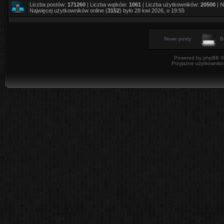
Liczba postów:
171260
| Liczba wątków:
1061
| Liczba użytkowników:
20500
| N
Najwięcej użytkowników online (
3152
) było 28 kwi 2026, o 19:55
Nowe posty
B
Powered by
phpBB
©
Przyjazne użytkowniko