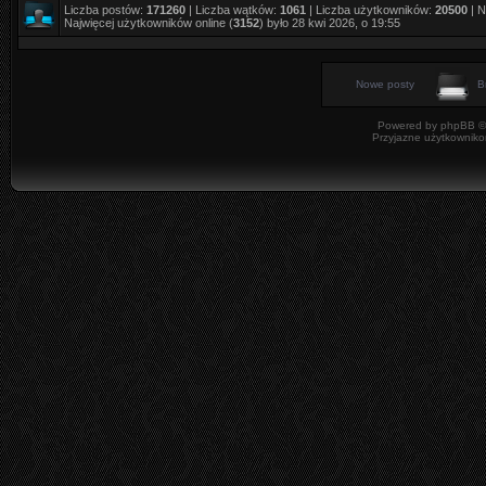
Liczba postów:
171260
| Liczba wątków:
1061
| Liczba użytkowników:
20500
| N
Najwięcej użytkowników online (
3152
) było 28 kwi 2026, o 19:55
Nowe posty
B
Powered by
phpBB
©
Przyjazne użytkowniko