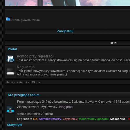
Strona główna forum
Zarejestruj
Dział
Portal
Pomoc przy rejestracji
Jeśli masz problem z zarejestrowaniem się na nasze forum napisz do nas: 826
Regulamin
Jeśli jesteś nowym użytkownikiem, zapoznaj się z tym działem zwłaszcza Regula
Administratora o przyznanie praw :)
Usuń ciasteczka
|
Ekipa
Kto przegląda forum
Forum przegląda
344
użytkowników :: 1 zidentyfikowany, 0 ukrytych i 343 gości
Zidentyfikowani użytkownicy:
Bing [Bot]
dane z ostatnich 20 minut
Legenda ::
1/2
,
Administratorzy
,
Czytelnicy
,
Moderatorzy globalni
,
Masochiści
,
S
Statystyki