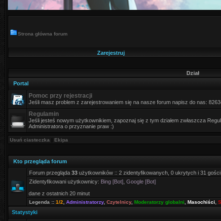
Strona główna forum
Zarejestruj
Dział
Portal
Pomoc przy rejestracji
Jeśli masz problem z zarejestrowaniem się na nasze forum napisz do nas: 826
Regulamin
Jeśli jesteś nowym użytkownikiem, zapoznaj się z tym działem zwłaszcza Regula
Administratora o przyznanie praw :)
Usuń ciasteczka
|
Ekipa
Kto przegląda forum
Forum przegląda
33
użytkowników :: 2 zidentyfikowanych, 0 ukrytych i 31 gości
Zidentyfikowani użytkownicy:
Bing [Bot]
,
Google [Bot]
dane z ostatnich 20 minut
Legenda ::
1/2
,
Administratorzy
,
Czytelnicy
,
Moderatorzy globalni
,
Masochiści
,
S
Statystyki