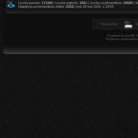
Liczba postów:
171260
| Liczba wątków:
1061
| Liczba użytkowników:
20500
| N
Najwięcej użytkowników online (
3152
) było 28 kwi 2026, o 19:55
Nowe posty
B
Powered by
phpBB
©
Przyjazne użytkowniko