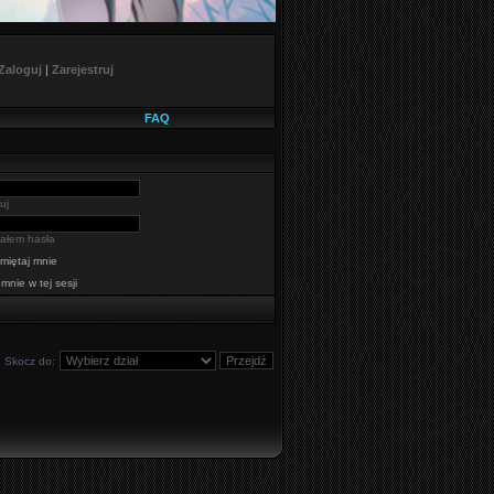
Zaloguj
|
Zarejestruj
FAQ
uj
ałem hasła
miętaj mnie
 mnie w tej sesji
Skocz do: