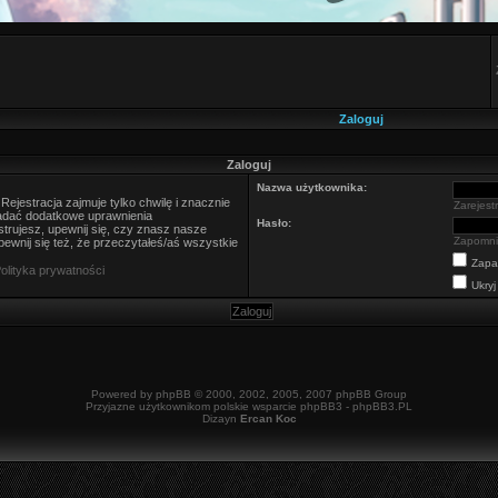
Zaloguj
Zaloguj
Nazwa użytkownika:
ejestracja zajmuje tylko chwilę i znacznie
Zarejestr
nadać dodatkowe uprawnienia
Hasło:
trujesz, upewnij się, czy znasz nasze
Zapomni
ewnij się też, że przeczytałeś/aś wszystkie
Zapa
olityka prywatności
Ukryj
Powered by
phpBB
© 2000, 2002, 2005, 2007 phpBB Group
Przyjazne użytkownikom polskie wsparcie phpBB3 -
phpBB3.PL
Dizayn
Ercan Koc