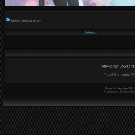
Strona główna forum
Zaloguj
Aby kontynuować rej
Przed 5 sierpnia 2
Powered by
phpBB
©
Przyjazne użytkowniko