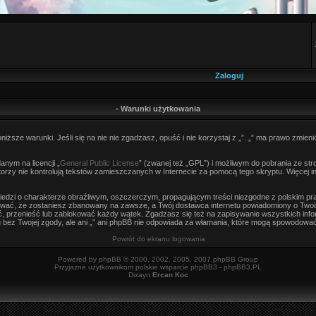
Zaloguj
- Warunki użytkowania
niższe warunki. Jeśli się na nie nie zgadzasz, opuść i nie korzystaj z „”. „” ma prawo zmieni
nym na licencji „
General Public License
” (zwanej też „GPL”) i możliwym do pobrania ze st
autorzy nie kontrolują tekstów zamieszczanych w Internecie za pomocą tego skryptu. Więcej 
edzi o charakterze obraźliwym, oszczerczym, propagującym treści niezgodne z polskim p
wać, że zostaniesz zbanowany na zawsze, a Twój dostawca internetu powiadomiony o Twoi
, przenieść lub zablokować każdy wątek. Zgadzasz się też na zapisywanie wszystkich infor
bez Twojej zgody, ale ani „” ani phpBB nie odpowiada za włamania, które mogą spowodowa
Powrót do ekranu logowania
Powered by
phpBB
© 2000, 2002, 2005, 2007 phpBB Group
Przyjazne użytkownikom polskie wsparcie phpBB3 -
phpBB3.PL
Dizayn
Ercan Koc