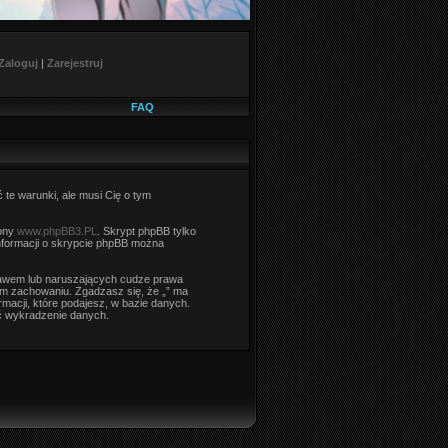
Zaloguj
|
Zarejestruj
FAQ
ć te warunki, ale musi Cię o tym
rony
www.phpBB3.PL
. Skrypt phpBB tylko
informacji o skrypcie phpBB można
rawem lub naruszających cudze prawa
m zachowaniu. Zgadzasz się, że „” ma
macji, które podajesz, w bazie danych.
ć wykradzenie danych.