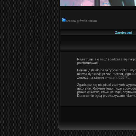
Strona główna forum
Zarejestruj
Rejestrując się na „” zgadzasz się na po
poinformować.
Forum „” działa na skrypcie phpBB, wyda
ułatwia dyskusje przez Internet, jego 
znaleźć na stronie
www.phpBB3.PL
.
Zgadzasz się nie pisać żadnych wypowi
autorskie. Robienie tego może spowodo
prawo w każdej chwili usunąć, edytować
Dane te nie będą przekazywane nikomu 